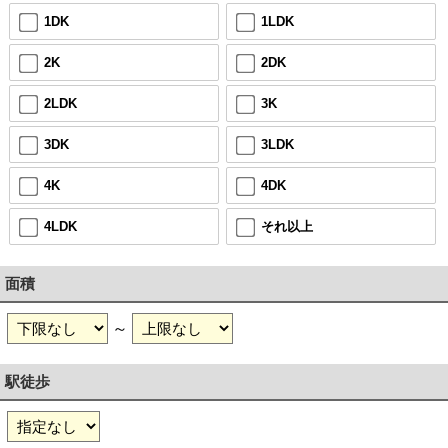
1DK
1LDK
2K
2DK
2LDK
3K
3DK
3LDK
4K
4DK
4LDK
それ以上
面積
～
駅徒歩