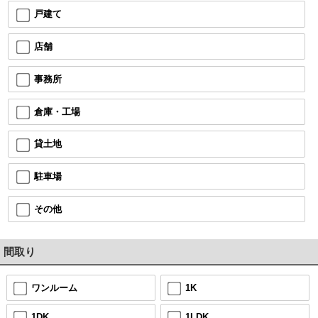
戸建て
店舗
事務所
倉庫・工場
貸土地
駐車場
その他
間取り
ワンルーム
1K
1DK
1LDK