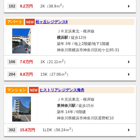
2
102
9.2万円
2K（38.9ｍ
）
アパート
松ヶ丘レジデンスII
ＪＲ京浜東北・根岸線
横浜駅
/ 徒歩12分
築年 3年 / 地上2階建/地下1階建
神奈川県横浜市神奈川区松ケ丘85-31
2
106
7.6万円
1K（21.11ｍ
）
2
204
8.8万円
1SK（27.06ｍ
）
マンション
ヒストリアレジデンス海舟
ＪＲ京浜東北・根岸線
東神奈川駅
/ 徒歩15分
築年 14年 / 6階建
神奈川県横浜市神奈川区星野町10
2
302
15.8万円
1LDK（56.24ｍ
）