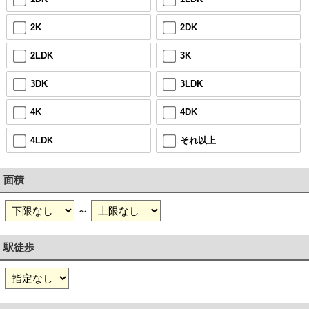
2K
2DK
2LDK
3K
3DK
3LDK
4K
4DK
4LDK
それ以上
面積
～
駅徒歩