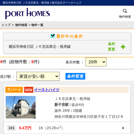
横浜市神奈川区 ＪＲ京浜東北・根岸線 | 株式会社ポートホームズ
物件検索
トップ
>
物件検索
> 物件一覧
選択中の条件
条件
横浜市神奈川区 ＪＲ京浜東北・根岸線
変更
4
件 (総物件数：
6
件)
表示件数 ：
条件変更
並び順 ：
アパート
イーストハイツ
ＪＲ京浜東北・根岸線
新子安駅
/ 徒歩4分
築年 28年 / 2階建
神奈川県横浜市神奈川区新子安１丁目12-9
2
101
6.4万円
1K（20.28ｍ
）