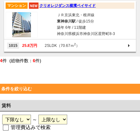
マンション
クリオレジダンス横濱ベイサイド
ＪＲ京浜東北・根岸線
東神奈川駅
/ 徒歩15分
築年 6年 / 11階建
神奈川県横浜市神奈川区星野町8-3
2
1015
25.8万円
2SLDK（70.67ｍ
）
4
件 (総物件数：
6
件)
条件を絞り込む
賃料
～
管理費込みで検索