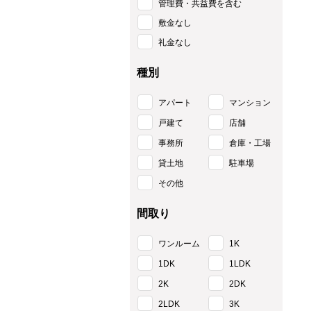
管理費・共益費を含む
敷金なし
礼金なし
種別
アパート
マンション
戸建て
店舗
事務所
倉庫・工場
貸土地
駐車場
その他
間取り
ワンルーム
1K
1DK
1LDK
2K
2DK
2LDK
3K