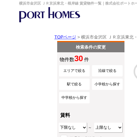
横浜市金沢区 ＪＲ京浜東北・根岸線 賃貸物件一覧｜株式会社ポートホ
TOPページ
> 横浜市金沢区 ＪＲ京浜東北
検索条件の変更
30
物件数
件
エリアで絞る
沿線で絞る
駅で絞る
小学校から探す
中学校から探す
賃料
～