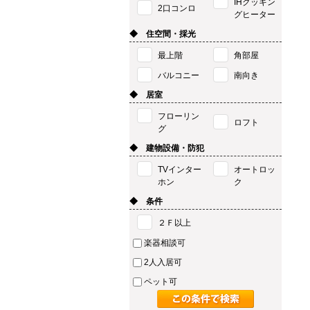
IHクッキン
2口コンロ
グヒーター
◆ 住空間・採光
最上階
角部屋
バルコニー
南向き
◆ 居室
フローリン
ロフト
グ
◆ 建物設備・防犯
TVインター
オートロッ
ホン
ク
◆ 条件
２Ｆ以上
楽器相談可
2人入居可
ペット可