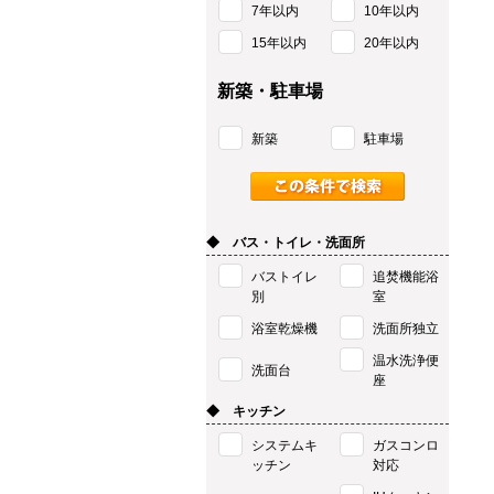
7年以内
10年以内
15年以内
20年以内
新築・駐車場
新築
駐車場
◆ バス・トイレ・洗面所
バストイレ
追焚機能浴
別
室
浴室乾燥機
洗面所独立
温水洗浄便
洗面台
座
◆ キッチン
システムキ
ガスコンロ
ッチン
対応