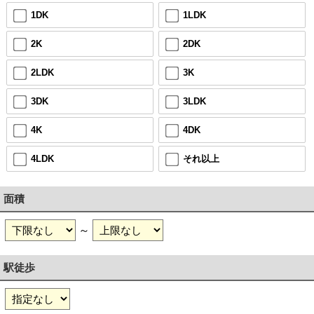
1DK
1LDK
2K
2DK
2LDK
3K
3DK
3LDK
4K
4DK
4LDK
それ以上
面積
～
駅徒歩