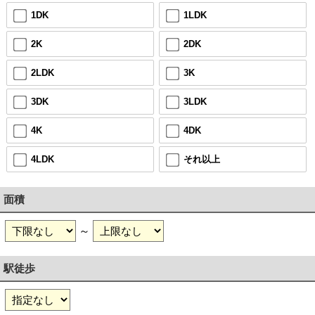
1DK
1LDK
2K
2DK
2LDK
3K
3DK
3LDK
4K
4DK
4LDK
それ以上
面積
～
駅徒歩