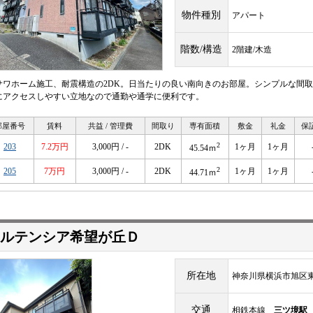
物件種別
アパート
階数/構造
2階建/木造
サワホーム施工、耐震構造の2DK。日当たりの良い南向きのお部屋。シンプルな間
にアクセスしやすい立地なので通勤や通学に便利です。
部屋番号
賃料
共益 / 管理費
間取り
専有面積
敷金
礼金
保
2
203
7.2万円
3,000円 / -
2DK
1ヶ月
1ヶ月
45.54ｍ
2
205
7万円
3,000円 / -
2DK
1ヶ月
1ヶ月
44.71ｍ
ルテンシア希望が丘Ｄ
所在地
神奈川県横浜市旭区東希
交通
相鉄本線
三ツ境駅