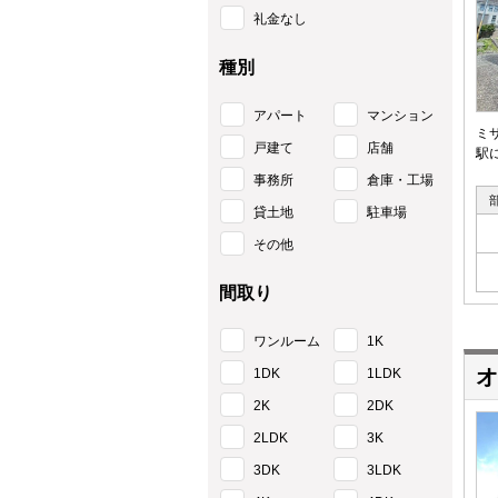
礼金なし
種別
アパート
マンション
ミ
戸建て
店舗
駅
事務所
倉庫・工場
貸土地
駐車場
その他
間取り
ワンルーム
1K
オ
1DK
1LDK
2K
2DK
2LDK
3K
3DK
3LDK