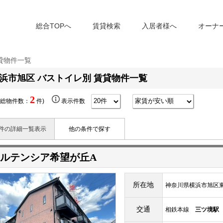
総合TOPへ
賃貸検索
入居者様へ
オーナ
賃貸物件一覧
浜市旭区 バストイレ別 賃貸物件一覧
2
(総物件数：
件)
表示件数
件の詳細一覧表示
他の条件で探す
ルテンシア希望が丘A
所在地
神奈川県横浜市旭区東希
交通
相鉄本線
三ツ境駅