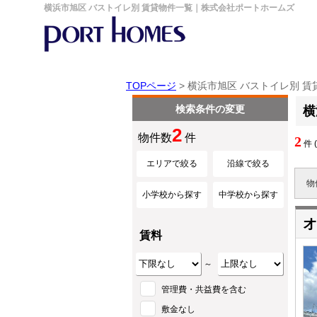
横浜市旭区 バストイレ別 賃貸物件一覧｜株式会社ポートホームズ
TOPページ
> 横浜市旭区 バストイレ別 
検索条件の変更
横
2
物件数
件
2
件 
エリアで絞る
沿線で絞る
物
小学校から探す
中学校から探す
オ
賃料
～
管理費・共益費を含む
敷金なし