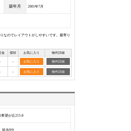
築年月
2001年7月
取りなのでレイアウトがしやすいです。最寄り
証金
償却
お気に入り
物件詳細
-
-
お気に入り
物件詳細
-
-
お気に入り
物件詳細
望が丘215-8
徒歩9分