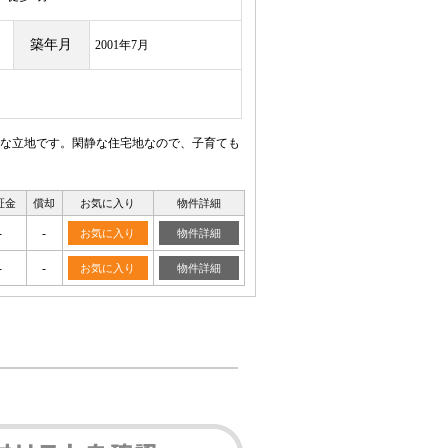
築年月
2001年7月
利な立地です。閑静な住宅地なので、子育ても
証金
償却
お気に入り
物件詳細
-
-
お気に入り
物件詳細
-
-
お気に入り
物件詳細