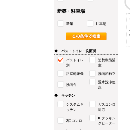
新築・駐車場
新築
駐車場
◆ バス・トイレ・洗面所
バストイレ
追焚機能浴
別
室
浴室乾燥機
洗面所独立
温水洗浄便
洗面台
座
◆ キッチン
システムキ
ガスコンロ
ッチン
対応
IHクッキン
2口コンロ
グヒーター