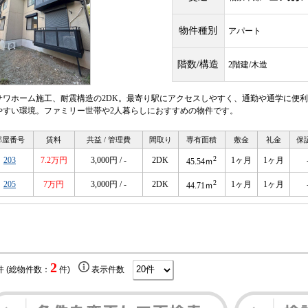
物件種別
アパート
階数/構造
2階建/木造
サワホーム施工、耐震構造の2DK。最寄り駅にアクセスしやすく、通勤や通学に便
やすい環境。ファミリー世帯や2人暮らしにおすすめの物件です。
部屋番号
賃料
共益 / 管理費
間取り
専有面積
敷金
礼金
保
2
203
7.2万円
3,000円 / -
2DK
1ヶ月
1ヶ月
45.54ｍ
2
205
7万円
3,000円 / -
2DK
1ヶ月
1ヶ月
44.71ｍ
2
件 (総物件数：
件)
表示件数