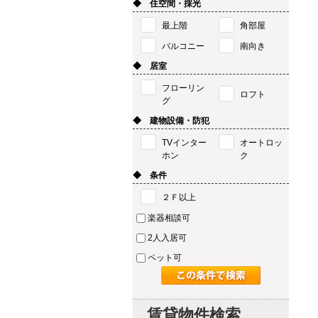
◆ 住空間・採光
最上階
角部屋
バルコニー
南向き
◆ 居室
フローリン
ロフト
グ
◆ 建物設備・防犯
TVインター
オートロッ
ホン
ク
◆ 条件
２Ｆ以上
楽器相談可
2人入居可
ペット可
賃貸物件検索