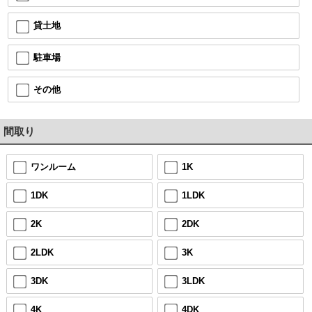
貸土地
駐車場
その他
間取り
ワンルーム
1K
1DK
1LDK
2K
2DK
2LDK
3K
3DK
3LDK
4K
4DK