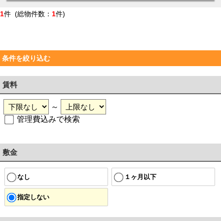
1
件 (総物件数：
1
件)
条件を絞り込む
賃料
～
管理費込みで検索
敷金
なし
１ヶ月以下
指定しない