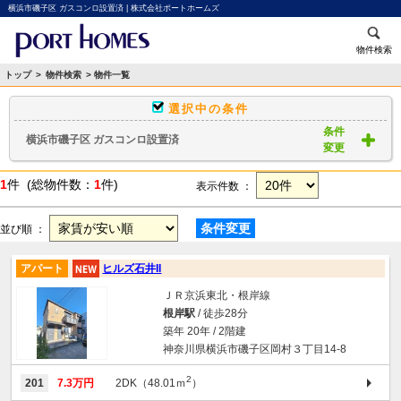
横浜市磯子区 ガスコンロ設置済 | 株式会社ポートホームズ
物件検索
トップ
>
物件検索
> 物件一覧
選択中の条件
条件
横浜市磯子区 ガスコンロ設置済
変更
1
件 (総物件数：
1
件)
表示件数 ：
条件変更
並び順 ：
アパート
ヒルズ石井II
ＪＲ京浜東北・根岸線
根岸駅
/ 徒歩28分
築年 20年 / 2階建
神奈川県横浜市磯子区岡村３丁目14-8
2
201
7.3万円
2DK（48.01ｍ
）