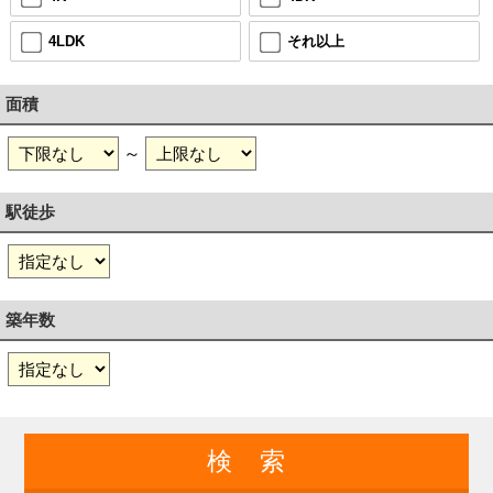
4LDK
それ以上
面積
～
駅徒歩
築年数