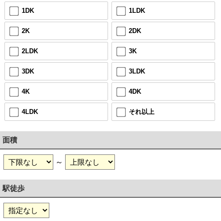
1DK
1LDK
2K
2DK
2LDK
3K
3DK
3LDK
4K
4DK
4LDK
それ以上
面積
～
駅徒歩