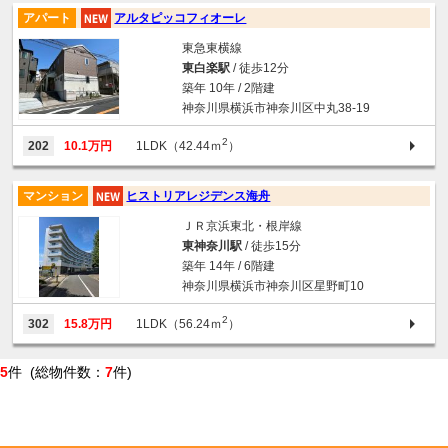
アパート
アルタピッコフィオーレ
東急東横線
東白楽駅
/ 徒歩12分
築年 10年 / 2階建
神奈川県横浜市神奈川区中丸38-19
2
202
10.1万円
1LDK（42.44ｍ
）
マンション
ヒストリアレジデンス海舟
ＪＲ京浜東北・根岸線
東神奈川駅
/ 徒歩15分
築年 14年 / 6階建
神奈川県横浜市神奈川区星野町10
2
302
15.8万円
1LDK（56.24ｍ
）
5
件 (総物件数：
7
件)