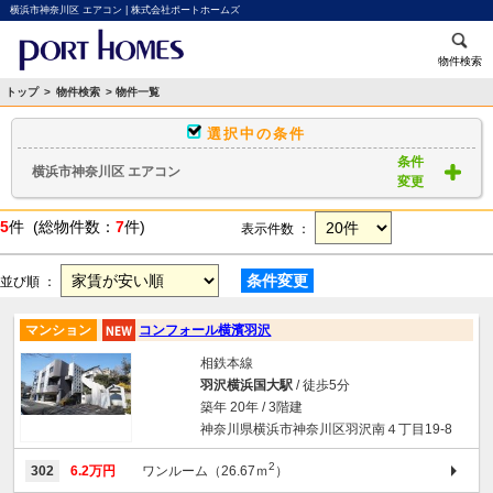
横浜市神奈川区 エアコン | 株式会社ポートホームズ
物件検索
トップ
>
物件検索
> 物件一覧
選択中の条件
条件
横浜市神奈川区 エアコン
変更
5
件 (総物件数：
7
件)
表示件数 ：
条件変更
並び順 ：
マンション
コンフォール横濱羽沢
相鉄本線
羽沢横浜国大駅
/ 徒歩5分
築年 20年 / 3階建
神奈川県横浜市神奈川区羽沢南４丁目19-8
2
302
6.2万円
ワンルーム（26.67ｍ
）