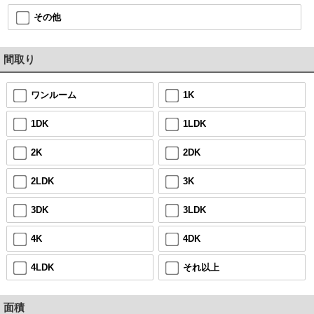
その他
間取り
ワンルーム
1K
1DK
1LDK
2K
2DK
2LDK
3K
3DK
3LDK
4K
4DK
4LDK
それ以上
面積