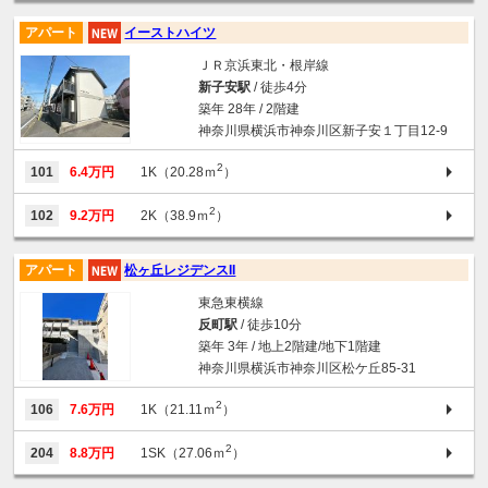
アパート
イーストハイツ
ＪＲ京浜東北・根岸線
新子安駅
/ 徒歩4分
築年 28年 / 2階建
神奈川県横浜市神奈川区新子安１丁目12-9
2
101
6.4万円
1K（20.28ｍ
）
2
102
9.2万円
2K（38.9ｍ
）
アパート
松ヶ丘レジデンスII
東急東横線
反町駅
/ 徒歩10分
築年 3年 / 地上2階建/地下1階建
神奈川県横浜市神奈川区松ケ丘85-31
2
106
7.6万円
1K（21.11ｍ
）
2
204
8.8万円
1SK（27.06ｍ
）