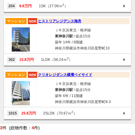
2
204
8.8万円
1SK（27.06ｍ
）
マンション
ヒストリアレジデンス海舟
ＪＲ京浜東北・根岸線
東神奈川駅
/ 徒歩15分
築年 14年 / 6階建
神奈川県横浜市神奈川区星野町10
2
302
15.8万円
1LDK（56.24ｍ
）
マンション
クリオレジダンス横濱ベイサイド
ＪＲ京浜東北・根岸線
東神奈川駅
/ 徒歩15分
築年 6年 / 11階建
神奈川県横浜市神奈川区星野町8-3
2
1015
25.8万円
2SLDK（70.67ｍ
）
3
件 (総物件数：
4
件)