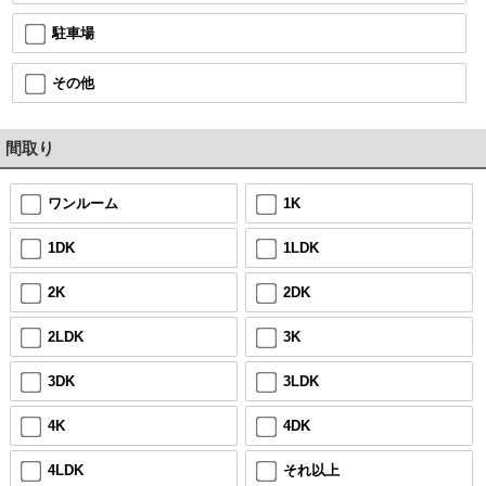
駐車場
その他
間取り
ワンルーム
1K
1DK
1LDK
2K
2DK
2LDK
3K
3DK
3LDK
4K
4DK
4LDK
それ以上