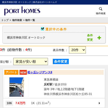
横浜市神奈川区 オートロック | 株式会社ポートホームズ
物件検索
トップ
>
物件検索
> 物件一覧
選択中の条件
条件
横浜市神奈川区 オートロック
変更
3
件 (総物件数：
4
件)
表示件数 ：
条件変更
並び順 ：
アパート
松ヶ丘レジデンスII
東急東横線
反町駅
/ 徒歩10分
築年 3年 / 地上2階建/地下1階建
神奈川県横浜市神奈川区松ケ丘85-31
2
106
7.6万円
1K（21.11ｍ
）