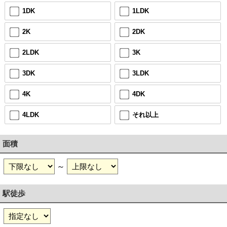
1DK
1LDK
2K
2DK
2LDK
3K
3DK
3LDK
4K
4DK
4LDK
それ以上
面積
～
駅徒歩