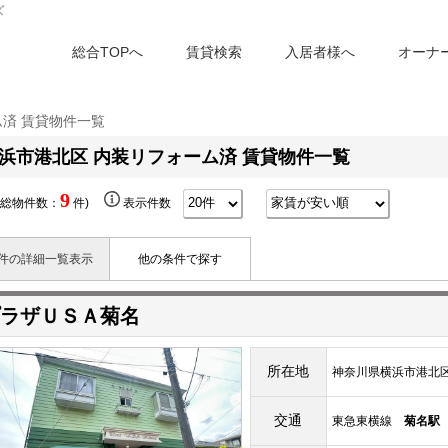
ズ
総合TOPへ
賃貸検索
入居者様へ
オーナ
ム済 賃貸物件一覧
浜市港北区 内装リフォーム済 賃貸物件一覧
9
(総物件数：
件)
表示件数
件の詳細一覧表示
他の条件で探す
ラザＵＳＡ菊名
所在地
神奈川県横浜市港北区富
交通
東急東横線
菊名駅