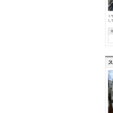
ミ
し
ス