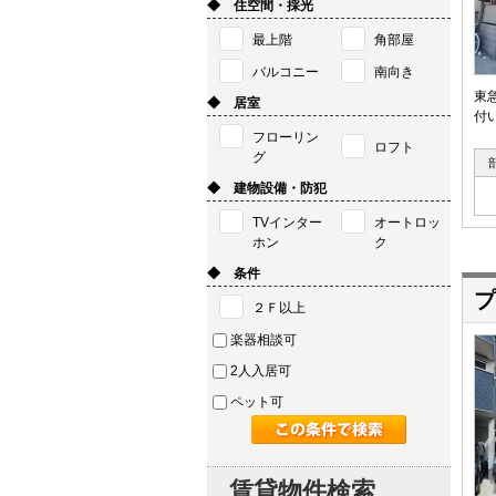
◆ 住空間・採光
最上階
角部屋
バルコニー
南向き
東
◆ 居室
付
フローリン
ロフト
グ
◆ 建物設備・防犯
TVインター
オートロッ
ホン
ク
◆ 条件
プ
２Ｆ以上
楽器相談可
2人入居可
ペット可
賃貸物件検索