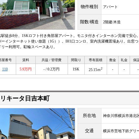
物件種別
アパート
階数/構造
2階建/木造
名駅徒歩8分、1SKロフト付き角部屋アパート。モニタ付きインターホン完備で安心
バーインターネット使い放題（1G））。IH1口コンロ、室内洗濯機置場あり。出窓
ドリー利用可。駐輪スペースあり。
部屋番号
賃料
共益 / 管理費
間取り
専有面積
敷金
礼金
保
2
110
5.9万円
- / 0.2万円
1SK
-
-
-
25.15ｍ
リキータ日吉本町
所在地
神奈川県横浜市港北区
交通
横浜市営地下鉄グリ