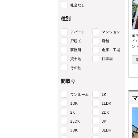
礼金なし
種別
アパート
マンション
菊
戸建て
店舗
イ
ン
事務所
倉庫・工場
貸土地
駐車場
その他
間取り
ワンルーム
1K
マ
1DK
1LDK
2K
2DK
2LDK
3K
3DK
3LDK