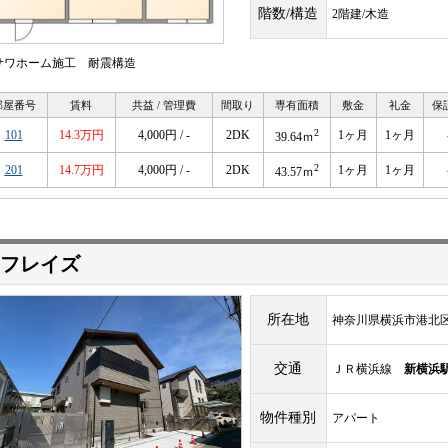
階数/構造
2階建/木造
サワホーム施工 耐震構造
部屋番号
賃料
共益 / 管理費
間取り
専有面積
敷金
礼金
保
2
101
14.3万円
4,000円 / -
2DK
1ヶ月
1ヶ月
39.64ｍ
2
201
14.7万円
4,000円 / -
2DK
1ヶ月
1ヶ月
43.57ｍ
フレイズ
所在地
神奈川県横浜市港北区大
交通
ＪＲ横浜線
新横浜
物件種別
アパート