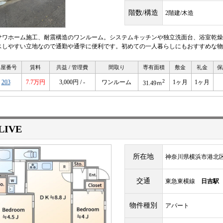
階数/構造
2階建/木造
サワホーム施工、耐震構造のワンルーム。システムキッチンや独立洗面台、浴室乾燥
スしやすい立地なので通勤や通学に便利です。初めての一人暮らしにもおすすめな物
部屋番号
賃料
共益 / 管理費
間取り
専有面積
敷金
礼金
保
2
203
7.7万円
3,000円 / -
ワンルーム
1ヶ月
1ヶ月
31.49ｍ
LIVE
所在地
神奈川県横浜市港北区箕
交通
東急東横線
日吉駅
物件種別
アパート