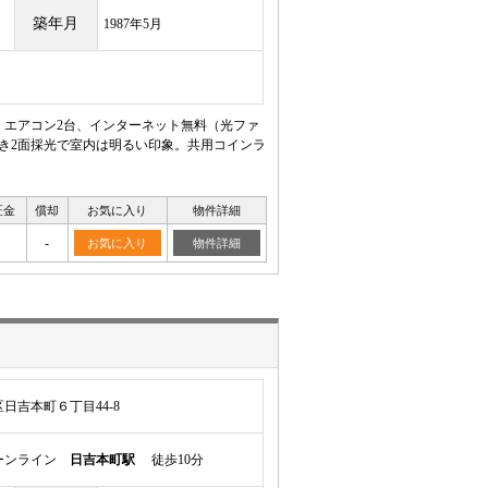
築年月
1987年5月
。エアコン2台、インターネット無料（光ファ
つき2面採光で室内は明るい印象。共用コインラ
証金
償却
お気に入り
物件詳細
-
お気に入り
物件詳細
日吉本町６丁目44-8
ーンライン
日吉本町駅
徒歩10分