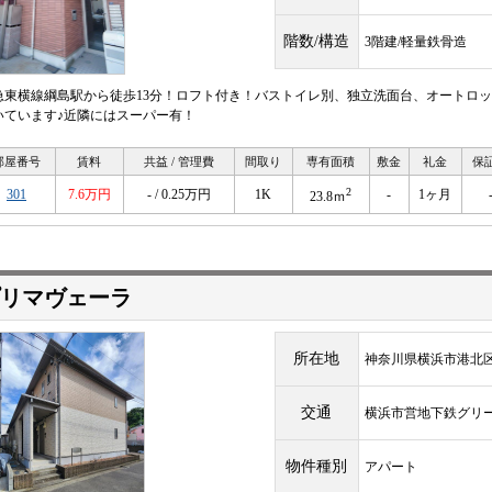
階数/構造
3階建/軽量鉄骨造
急東横線綱島駅から徒歩13分！ロフト付き！バストイレ別、独立洗面台、オートロッ
いています♪近隣にはスーパー有！
部屋番号
賃料
共益 / 管理費
間取り
専有面積
敷金
礼金
保
2
301
7.6万円
- / 0.25万円
1K
-
1ヶ月
23.8ｍ
リマヴェーラ
所在地
神奈川県横浜市港北区
交通
横浜市営地下鉄グリ
物件種別
アパート