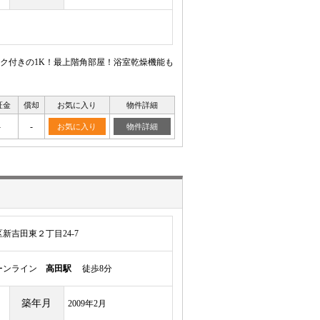
ク付きの1K！最上階角部屋！浴室乾燥機能も
証金
償却
お気に入り
物件詳細
-
-
お気に入り
物件詳細
新吉田東２丁目24-7
ーンライン
高田駅
徒歩8分
築年月
2009年2月