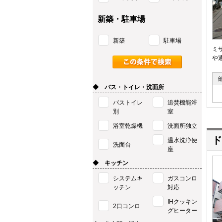
新築・駐車場
新築
駐車場
ミ
や
◆ バス・トイレ・洗面所
バストイレ
追焚機能浴
別
室
浴室乾燥機
洗面所独立
ド
温水洗浄便
洗面台
座
◆ キッチン
システムキ
ガスコンロ
ッチン
対応
IHクッキン
2口コンロ
グヒーター