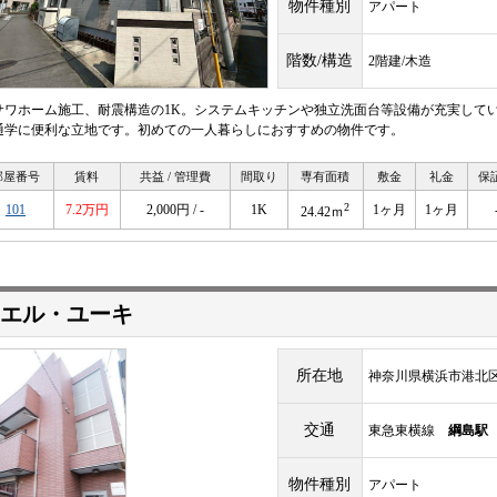
物件種別
アパート
階数/構造
2階建/木造
サワホーム施工、耐震構造の1K。システムキッチンや独立洗面台等設備が充実して
通学に便利な立地です。初めての一人暮らしにおすすめの物件です。
部屋番号
賃料
共益 / 管理費
間取り
専有面積
敷金
礼金
保
2
101
7.2万円
2,000円 / -
1K
1ヶ月
1ヶ月
24.42ｍ
エル・ユーキ
所在地
神奈川県横浜市港北区
交通
東急東横線
綱島駅
物件種別
アパート