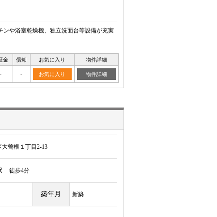
ッチンや浴室乾燥機、独立洗面台等設備が充実
証金
償却
お気に入り
物件詳細
-
-
お気に入り
物件詳細
大曽根１丁目2-13
駅
徒歩4分
築年月
新築