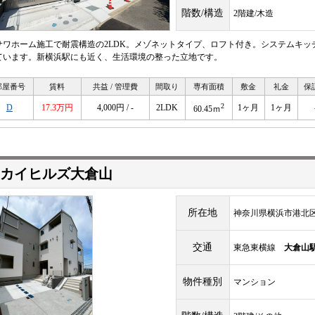
階数/構造
2階建/木造
サワホーム施工で耐震構造の2LDK。メゾネットタイプ、ロフト付き。システムキ
ています。新横浜駅にも近く、生活環境の整った立地です。
部屋番号
賃料
共益 / 管理費
間取り
専有面積
敷金
礼金
保
2
D
17.3万円
4,000円 / -
2LDK
1ヶ月
1ヶ月
60.45ｍ
カイヒルズ大倉山
所在地
神奈川県横浜市港北区
交通
東急東横線
大倉山
物件種別
マンション