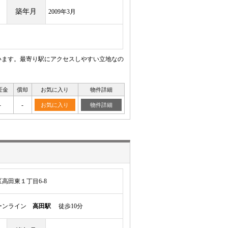
築年月
2009年3月
います。最寄り駅にアクセスしやすい立地なの
証金
償却
お気に入り
物件詳細
-
-
お気に入り
物件詳細
高田東１丁目6-8
ーンライン
高田駅
徒歩10分