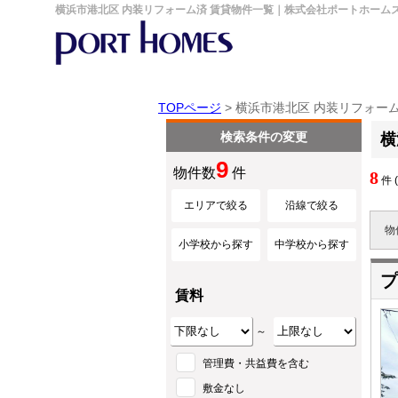
横浜市港北区 内装リフォーム済 賃貸物件一覧｜株式会社ポートホーム
TOPページ
> 横浜市港北区 内装リフォー
検索条件の変更
横
9
物件数
件
8
件 
エリアで絞る
沿線で絞る
物
小学校から探す
中学校から探す
プ
賃料
～
管理費・共益費を含む
敷金なし