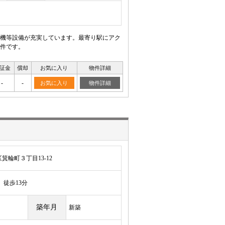
機等設備が充実しています。最寄り駅にアク
件です。
証金
償却
お気に入り
物件詳細
-
-
お気に入り
物件詳細
輪町３丁目13-12
徒歩13分
築年月
新築