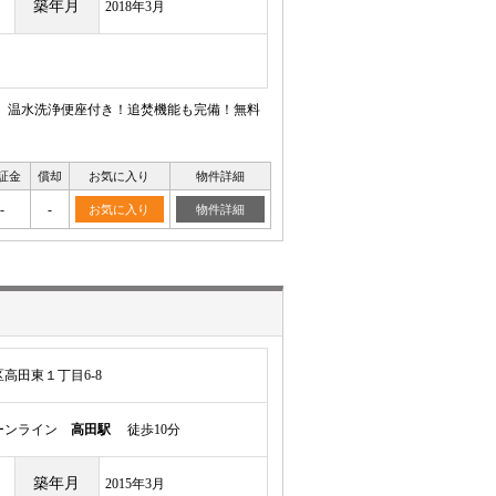
築年月
2018年3月
台、温水洗浄便座付き！追焚機能も完備！無料
証金
償却
お気に入り
物件詳細
-
-
お気に入り
物件詳細
高田東１丁目6-8
ーンライン
高田駅
徒歩10分
築年月
2015年3月