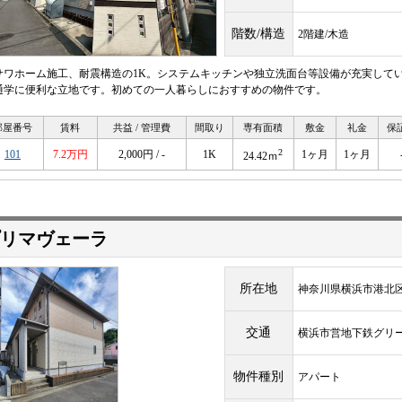
階数/構造
2階建/木造
サワホーム施工、耐震構造の1K。システムキッチンや独立洗面台等設備が充実して
通学に便利な立地です。初めての一人暮らしにおすすめの物件です。
部屋番号
賃料
共益 / 管理費
間取り
専有面積
敷金
礼金
保
2
101
7.2万円
2,000円 / -
1K
1ヶ月
1ヶ月
24.42ｍ
リマヴェーラ
所在地
神奈川県横浜市港北区
交通
横浜市営地下鉄グリ
物件種別
アパート