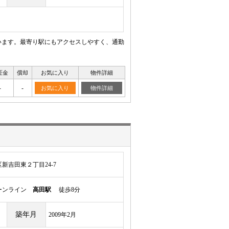
います。最寄り駅にもアクセスしやすく、通勤
証金
償却
お気に入り
物件詳細
-
-
お気に入り
物件詳細
新吉田東２丁目24-7
ーンライン
高田駅
徒歩8分
築年月
2009年2月