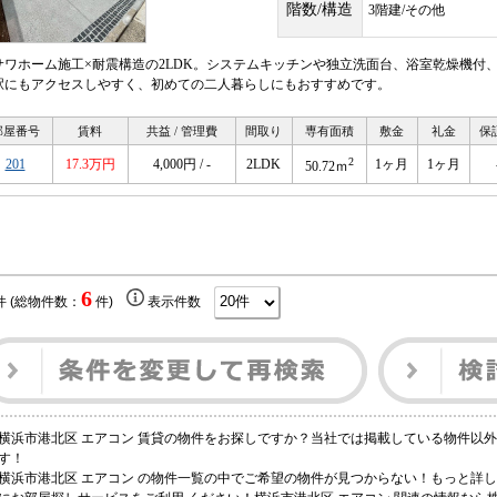
階数/構造
3階建/その他
サワホーム施工×耐震構造の2LDK。システムキッチンや独立洗面台、浴室乾燥機付
駅にもアクセスしやすく、初めての二人暮らしにもおすすめです。
部屋番号
賃料
共益 / 管理費
間取り
専有面積
敷金
礼金
保
2
201
17.3万円
4,000円 / -
2LDK
1ヶ月
1ヶ月
50.72ｍ
6
件 (総物件数：
件)
表示件数
横浜市港北区 エアコン 賃貸の物件をお探しですか？当社では掲載している物件以
す！
横浜市港北区 エアコン の物件一覧の中でご希望の物件が見つからない！もっと詳