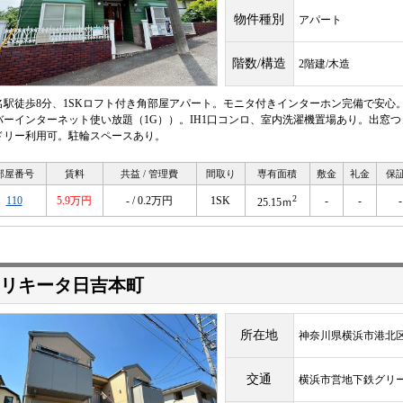
物件種別
アパート
階数/構造
2階建/木造
名駅徒歩8分、1SKロフト付き角部屋アパート。モニタ付きインターホン完備で安心
バーインターネット使い放題（1G））。IH1口コンロ、室内洗濯機置場あり。出窓
ドリー利用可。駐輪スペースあり。
部屋番号
賃料
共益 / 管理費
間取り
専有面積
敷金
礼金
保
2
110
5.9万円
- / 0.2万円
1SK
-
-
-
25.15ｍ
リキータ日吉本町
所在地
神奈川県横浜市港北区
交通
横浜市営地下鉄グリ