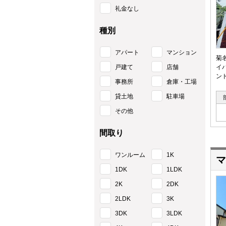
礼金なし
種別
アパート
マンション
菊
戸建て
店舗
イ
ン
事務所
倉庫・工場
貸土地
駐車場
その他
間取り
ワンルーム
1K
マ
1DK
1LDK
2K
2DK
2LDK
3K
3DK
3LDK