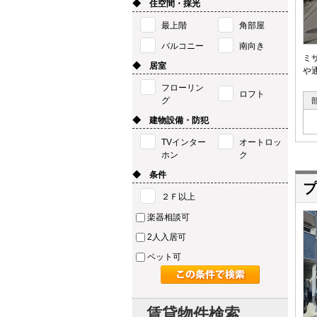
◆ 住空間・採光
最上階
角部屋
バルコニー
南向き
ミ
◆ 居室
や
フローリン
ロフト
グ
◆ 建物設備・防犯
TVインター
オートロッ
ホン
ク
◆ 条件
プ
２Ｆ以上
楽器相談可
2人入居可
ペット可
賃貸物件検索