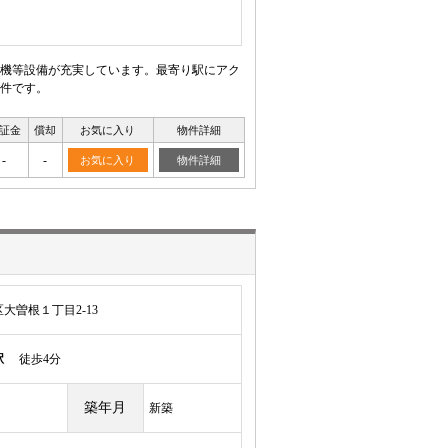
機等設備が充実しています。最寄り駅にアク
件です。
証金
償却
お気に入り
物件詳細
-
-
お気に入り
物件詳細
大曽根１丁目2-13
駅
徒歩4分
築年月
新築