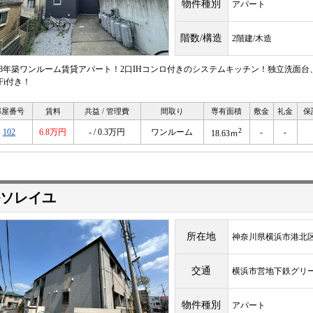
物件種別
アパート
階数/構造
2階建/木造
018年築ワンルーム賃貸アパート！2口IHコンロ付きのシステムキッチン！独立洗面
-Fi付き！
部屋番号
賃料
共益 / 管理費
間取り
専有面積
敷金
礼金
保
2
102
6.8万円
- / 0.3万円
ワンルーム
-
-
18.63ｍ
ソレイユ
所在地
神奈川県横浜市港北区
交通
横浜市営地下鉄グリ
物件種別
アパート