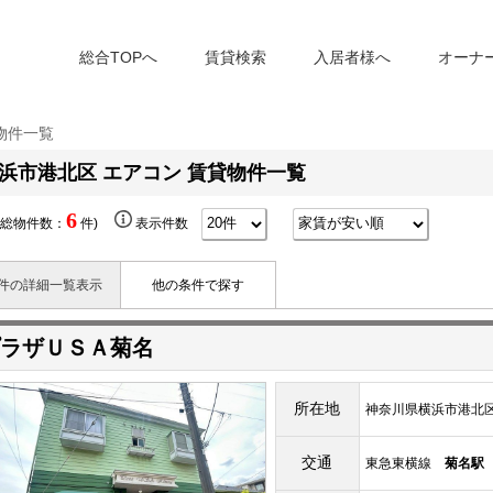
総合TOPへ
賃貸検索
入居者様へ
オーナ
物件一覧
浜市港北区 エアコン 賃貸物件一覧
6
(総物件数：
件)
表示件数
件の詳細一覧表示
他の条件で探す
ラザＵＳＡ菊名
所在地
神奈川県横浜市港北区富
交通
東急東横線
菊名駅