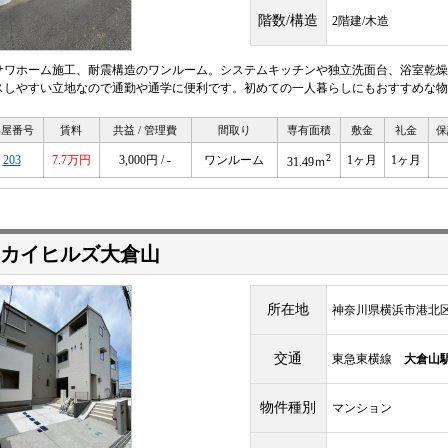
階数/構造
2階建/木造
サワホーム施工、耐震構造のワンルーム。システムキッチンや独立洗面台、浴室乾燥
スしやすい立地なので通勤や通学に便利です。初めての一人暮らしにもおすすめな物
部屋番号
賃料
共益 / 管理費
間取り
専有面積
敷金
礼金
保
2
203
7.7万円
3,000円 / -
ワンルーム
1ヶ月
1ヶ月
31.49ｍ
カイヒルズ大倉山
所在地
神奈川県横浜市港北区
交通
東急東横線
大倉山
物件種別
マンション