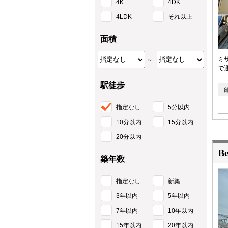
4K
4DK
4LDK
それ以上
面積
ミ
～
で
駅徒歩
指定なし
5分以内
10分以内
15分以内
20分以内
B
築年数
指定なし
新築
3年以内
5年以内
7年以内
10年以内
15年以内
20年以内