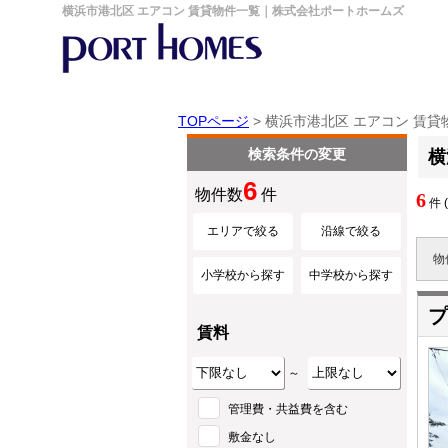
横浜市港北区 エアコン 賃貸物件一覧｜株式会社ポートホームズ
TOPページ
> 横浜市港北区 エアコン 賃貸
検索条件の変更
横
6
物件数
件
6
件 
エリアで絞る
沿線で絞る
物
小学校から探す
中学校から探す
プ
賃料
～
管理費・共益費を含む
敷金なし