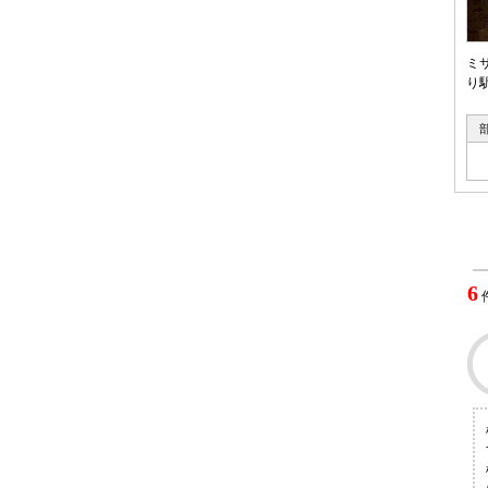
ミ
り
6