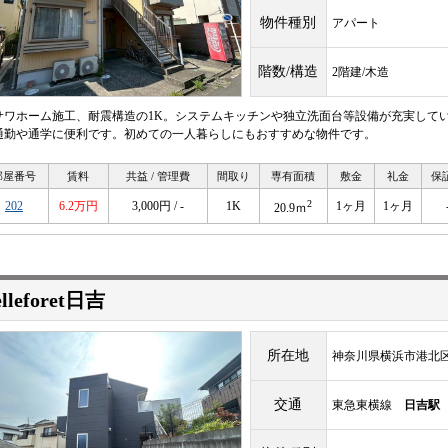
物件種別
アパート
階数/構造
2階建/木造
サワホーム施工、耐震構造の1K。システムキッチンや独立洗面台等設備が充実して
通勤や通学に便利です。初めての一人暮らしにもおすすめな物件です。
部屋番号
賃料
共益 / 管理費
間取り
専有面積
敷金
礼金
保
2
202
6.2万円
3,000円 / -
1K
1ヶ月
1ヶ月
20.9ｍ
elleforet日吉
所在地
神奈川県横浜市港北区日
交通
東急東横線
日吉駅