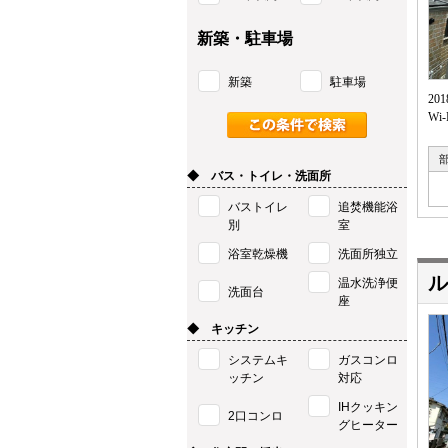
新築・駐車場
新築
駐車場
2
Wi
◆ バス・トイレ・洗面所
バストイレ
追焚機能浴
別
室
浴室乾燥機
洗面所独立
ル
温水洗浄便
洗面台
座
◆ キッチン
システムキ
ガスコンロ
ッチン
対応
IHクッキン
2口コンロ
グヒーター