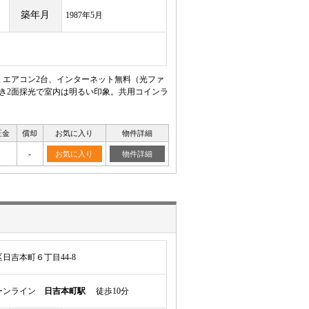
築年月
1987年5月
。エアコン2台、インターネット無料（光ファ
つき2面採光で室内は明るい印象。共用コインラ
証金
償却
お気に入り
物件詳細
-
お気に入り
物件詳細
日吉本町６丁目44-8
ーンライン
日吉本町駅
徒歩10分