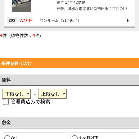
築年 17年 / 2階建
神奈川県横浜市港北区新吉田東２丁目24-7
2
203
7.7万円
ワンルーム（31.49ｍ
）
4
件 (総物件数：
4
件)
条件を絞り込む
賃料
～
管理費込みで検索
敷金
なし
１ヶ月以下