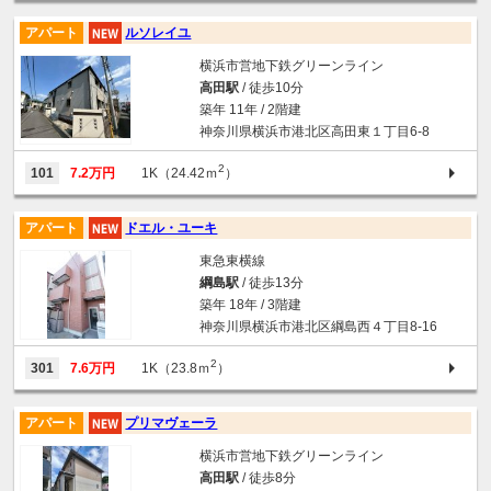
アパート
ルソレイユ
横浜市営地下鉄グリーンライン
高田駅
/ 徒歩10分
築年 11年 / 2階建
神奈川県横浜市港北区高田東１丁目6-8
2
101
7.2万円
1K（24.42ｍ
）
アパート
ドエル・ユーキ
東急東横線
綱島駅
/ 徒歩13分
築年 18年 / 3階建
神奈川県横浜市港北区綱島西４丁目8-16
2
301
7.6万円
1K（23.8ｍ
）
アパート
プリマヴェーラ
横浜市営地下鉄グリーンライン
高田駅
/ 徒歩8分