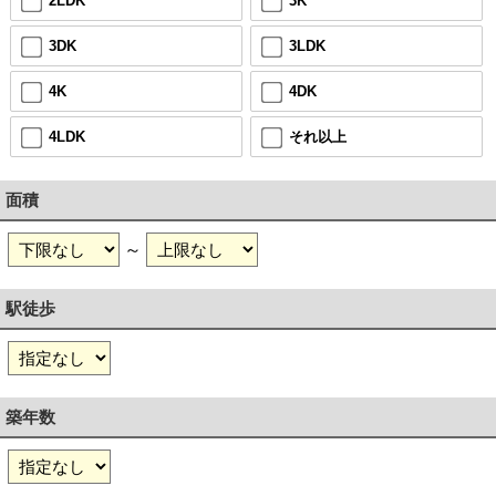
2LDK
3K
3DK
3LDK
4K
4DK
4LDK
それ以上
面積
～
駅徒歩
築年数