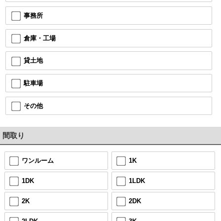
事務所
倉庫・工場
貸土地
駐車場
その他
間取り
ワンルーム
1K
1DK
1LDK
2K
2DK