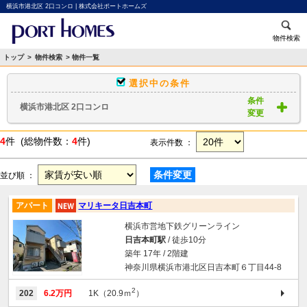
横浜市港北区 2口コンロ | 株式会社ポートホームズ
物件検索
トップ
>
物件検索
> 物件一覧
選択中の条件
条件
横浜市港北区 2口コンロ
変更
4
件 (総物件数：
4
件)
表示件数 ：
条件変更
並び順 ：
アパート
マリキータ日吉本町
横浜市営地下鉄グリーンライン
日吉本町駅
/ 徒歩10分
築年 17年 / 2階建
神奈川県横浜市港北区日吉本町６丁目44-8
2
202
6.2万円
1K（20.9ｍ
）