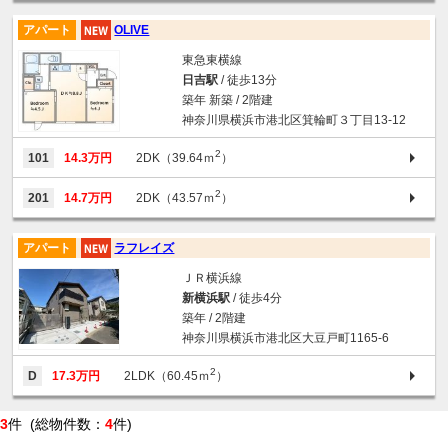
アパート
OLIVE
東急東横線
日吉駅
/ 徒歩13分
築年 新築 / 2階建
神奈川県横浜市港北区箕輪町３丁目13-12
2
101
14.3万円
2DK（39.64ｍ
）
2
201
14.7万円
2DK（43.57ｍ
）
アパート
ラフレイズ
ＪＲ横浜線
新横浜駅
/ 徒歩4分
築年 / 2階建
神奈川県横浜市港北区大豆戸町1165-6
2
D
17.3万円
2LDK（60.45ｍ
）
3
件 (総物件数：
4
件)