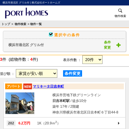
横浜市港北区 グリル付 | 株式会社ポートホームズ
物件検索
トップ
>
物件検索
> 物件一覧
選択中の条件
条件
横浜市港北区 グリル付
変更
3
件 (総物件数：
4
件)
表示件数 ：
条件変更
並び順 ：
アパート
マリキータ日吉本町
横浜市営地下鉄グリーンライン
日吉本町駅
/ 徒歩10分
築年 17年 / 2階建
神奈川県横浜市港北区日吉本町６丁目44-8
2
202
6.2万円
1K（20.9ｍ
）