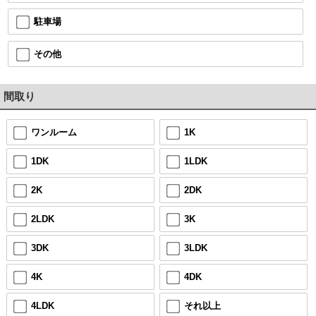
駐車場
その他
間取り
ワンルーム
1K
1DK
1LDK
2K
2DK
2LDK
3K
3DK
3LDK
4K
4DK
4LDK
それ以上