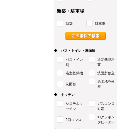
新築・駐車場
新築
駐車場
◆ バス・トイレ・洗面所
バストイレ
追焚機能浴
別
室
浴室乾燥機
洗面所独立
温水洗浄便
洗面台
座
◆ キッチン
システムキ
ガスコンロ
ッチン
対応
IHクッキン
2口コンロ
グヒーター