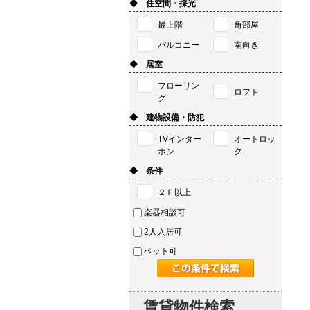
◆ 住空間・採光
最上階
角部屋
バルコニー
南向き
◆ 居室
フローリン
ロフト
グ
◆ 建物設備・防犯
TVインター
オートロッ
ホン
ク
◆ 条件
２Ｆ以上
楽器相談可
2人入居可
ペット可
賃貸物件検索