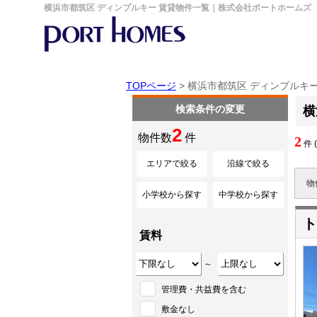
横浜市都筑区 ディンプルキー 賃貸物件一覧｜株式会社ポートホームズ
TOPページ
> 横浜市都筑区 ディンプルキ
検索条件の変更
横
2
物件数
件
2
件 
エリアで絞る
沿線で絞る
物
小学校から探す
中学校から探す
ト
賃料
～
管理費・共益費を含む
敷金なし