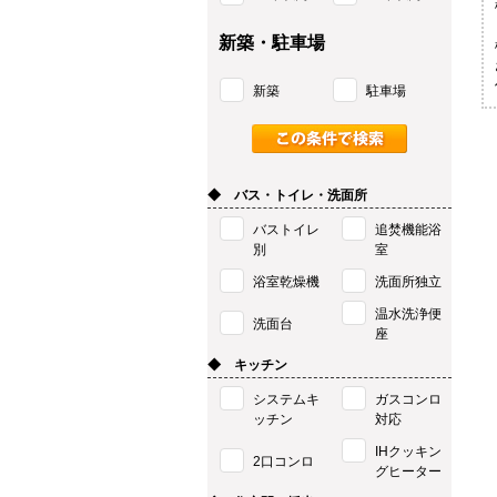
新築・駐車場
新築
駐車場
◆ バス・トイレ・洗面所
バストイレ
追焚機能浴
別
室
浴室乾燥機
洗面所独立
温水洗浄便
洗面台
座
◆ キッチン
システムキ
ガスコンロ
ッチン
対応
IHクッキン
2口コンロ
グヒーター