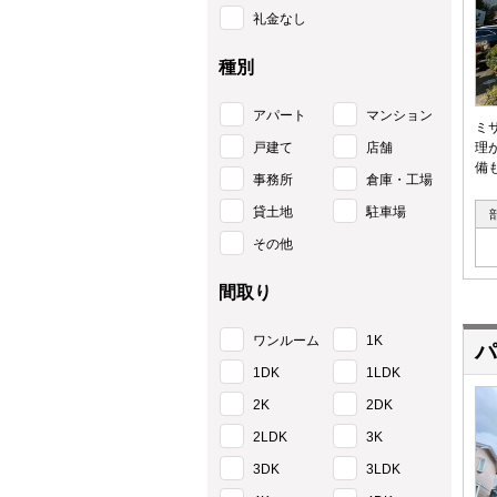
礼金なし
種別
アパート
マンション
ミ
戸建て
店舗
理
備
事務所
倉庫・工場
貸土地
駐車場
その他
間取り
ワンルーム
1K
パ
1DK
1LDK
2K
2DK
2LDK
3K
3DK
3LDK