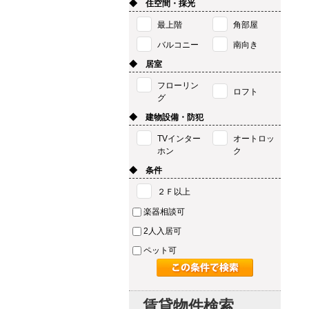
◆ 住空間・採光
最上階
角部屋
バルコニー
南向き
◆ 居室
フローリン
ロフト
グ
◆ 建物設備・防犯
TVインター
オートロッ
ホン
ク
◆ 条件
２Ｆ以上
楽器相談可
2人入居可
ペット可
賃貸物件検索