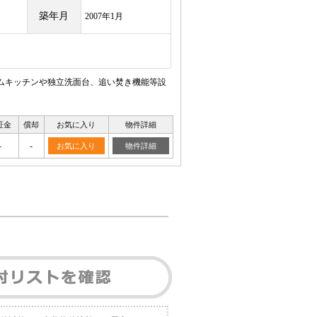
築年月
2007年1月
テムキッチンや独立洗面台、追い焚き機能等設
証金
償却
お気に入り
物件詳細
-
-
お気に入り
物件詳細