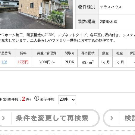
物件種別
テラスハウス
階数/構造
2階建/木造
サワホーム施工、耐震構造の2LDK。メゾネットタイプ、各洋室に収納付き。シス
が充実しています。二人暮らしやファミリー世帯におすすめの物件です。
部屋番号
賃料
共益 / 管理費
間取り
専有面積
敷金
礼金
保
2
106
12万円
3,000円 / -
2LDK
1ヶ月
1ヶ月
65.4ｍ
2
件 (総物件数：
件)
表示件数