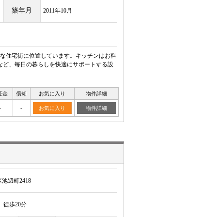
築年月
2011年10月
な住宅街に位置しています。キッチンはお料
など、毎日の暮らしを快適にサポートする設
証金
償却
お気に入り
物件詳細
-
-
お気に入り
物件詳細
辺町2418
徒歩20分