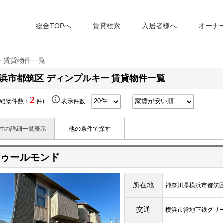
総合TOPへ
賃貸検索
入居者様へ
オーナ
ー 賃貸物件一覧
浜市都筑区 ディンプルキー 賃貸物件一覧
2
(総物件数：
件)
表示件数
件の詳細一覧表示
他の条件で探す
ゥールモンド
所在地
神奈川県横浜市都筑区二
交通
横浜市営地下鉄グリ