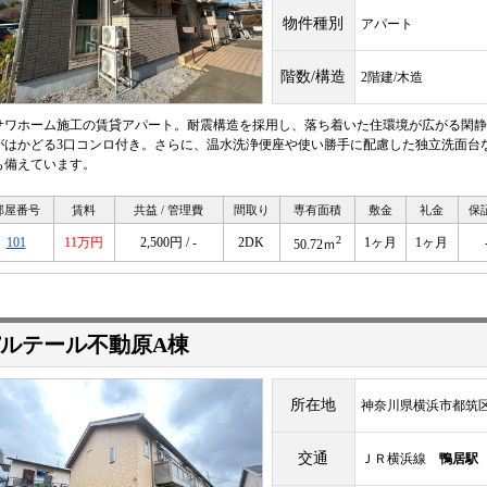
物件種別
アパート
階数/構造
2階建/木造
サワホーム施工の賃貸アパート。耐震構造を採用し、落ち着いた住環境が広がる閑静
がはかどる3口コンロ付き。さらに、温水洗浄便座や使い勝手に配慮した独立洗面台
も備えています。
部屋番号
賃料
共益 / 管理費
間取り
専有面積
敷金
礼金
保
2
101
11万円
2,500円 / -
2DK
1ヶ月
1ヶ月
50.72ｍ
ルテール不動原A棟
所在地
神奈川県横浜市都筑区池
交通
ＪＲ横浜線
鴨居駅