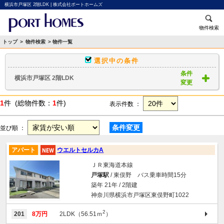
横浜市戸塚区 2階LDK | 株式会社ポートホームズ
物件検索
トップ
>
物件検索
> 物件一覧
選択中の条件
条件
横浜市戸塚区 2階LDK
変更
1
件 (総物件数：
1
件)
表示件数 ：
条件変更
並び順 ：
アパート
ウエルトセルカA
ＪＲ東海道本線
戸塚駅
/ 東俣野 バス乗車時間15分
築年 21年 / 2階建
神奈川県横浜市戸塚区東俣野町1022
2
201
8万円
2LDK（56.51ｍ
）