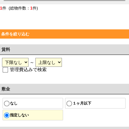
1
件 (総物件数：
1
件)
条件を絞り込む
賃料
～
管理費込みで検索
敷金
なし
１ヶ月以下
指定しない