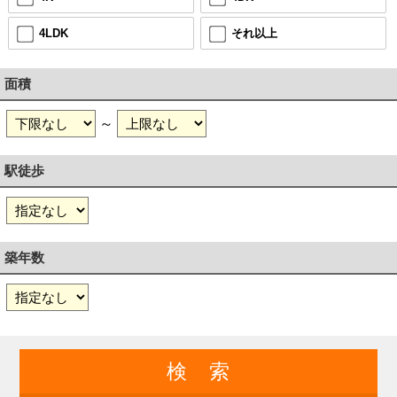
4LDK
それ以上
面積
～
駅徒歩
築年数