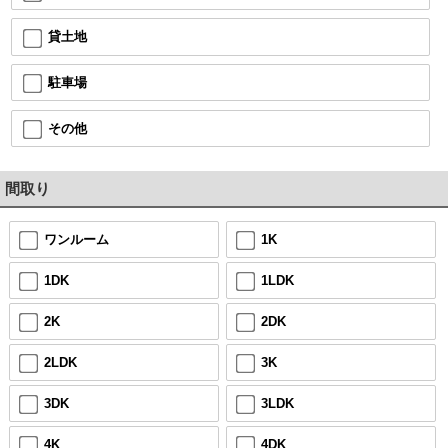
貸土地
駐車場
その他
間取り
ワンルーム
1K
1DK
1LDK
2K
2DK
2LDK
3K
3DK
3LDK
4K
4DK