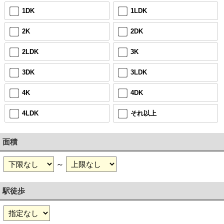
1DK
1LDK
2K
2DK
2LDK
3K
3DK
3LDK
4K
4DK
4LDK
それ以上
面積
～
駅徒歩