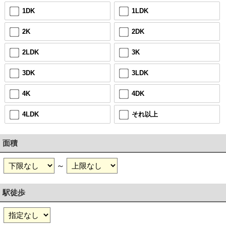
1DK
1LDK
2K
2DK
2LDK
3K
3DK
3LDK
4K
4DK
4LDK
それ以上
面積
～
駅徒歩