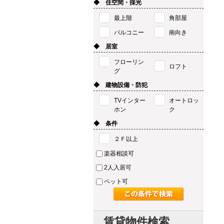
◆ 住空間・採光
最上階
角部屋
バルコニー
南向き
◆ 居室
フローリン
ロフト
グ
◆ 建物設備・防犯
TVインター
オートロッ
ホン
ク
◆ 条件
２Ｆ以上
楽器相談可
2人入居可
ペット可
賃貸物件検索