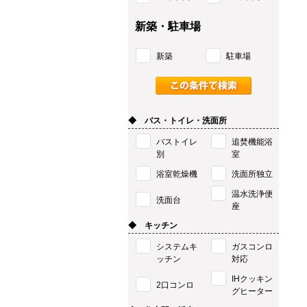
新築・駐車場
新築
駐車場
◆ バス・トイレ・洗面所
バストイレ
追焚機能浴
別
室
浴室乾燥機
洗面所独立
温水洗浄便
洗面台
座
◆ キッチン
システムキ
ガスコンロ
ッチン
対応
IHクッキン
2口コンロ
グヒーター