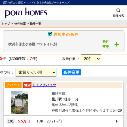
横浜市保土ケ谷区 バストイレ別 | 株式会社ポートホームズ
物件検索
トップ
>
物件検索
> 物件一覧
選択中の条件
条件
横浜市保土ケ谷区 バストイレ別
変更
5
件 (総物件数：
7
件)
表示件数 ：
条件変更
並び順 ：
アパート
トトノチハイツ
相鉄本線
星川駅
/ 徒歩11分
築年 33年 / 2階建
神奈川県横浜市保土ケ谷区桜ケ丘２丁目54-29
2
101
5.5万円
1DK（28.91ｍ
）