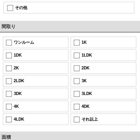
その他
間取り
ワンルーム
1K
1DK
1LDK
2K
2DK
2LDK
3K
3DK
3LDK
4K
4DK
4LDK
それ以上
面積