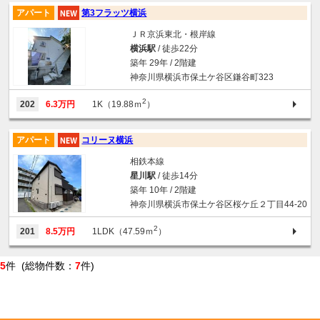
アパート
第3フラッツ横浜
ＪＲ京浜東北・根岸線
横浜駅
/ 徒歩22分
築年 29年 / 2階建
神奈川県横浜市保土ケ谷区鎌谷町323
2
202
6.3万円
1K（19.88ｍ
）
アパート
コリーヌ横浜
相鉄本線
星川駅
/ 徒歩14分
築年 10年 / 2階建
神奈川県横浜市保土ケ谷区桜ケ丘２丁目44-20
2
201
8.5万円
1LDK（47.59ｍ
）
5
件 (総物件数：
7
件)