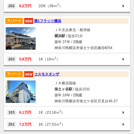
2
202
8.2万円
2DK（38ｍ
）
アパート
第1フラッツ横浜
ＪＲ京浜東北・根岸線
横浜駅
/ 徒歩21分
築年 37年 / 2階建
神奈川県横浜市保土ケ谷区鎌谷町64
2
203
5.8万円
1K（19ｍ
）
アパート
コスモスタンザ
ＪＲ横須賀線
保土ヶ谷駅
/ 徒歩10分
築年 18年 / 2階建
神奈川県横浜市保土ケ谷区月見台46-27
2
103
6.1万円
1K（23.18ｍ
）
2
201
7.2万円
1K（27.53ｍ
）