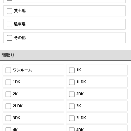
貸土地
駐車場
その他
間取り
ワンルーム
1K
1DK
1LDK
2K
2DK
2LDK
3K
3DK
3LDK
4K
4DK