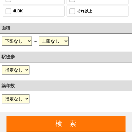
4LDK
それ以上
面積
～
駅徒歩
築年数