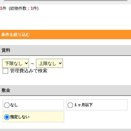
1
件 (総物件数：
1
件)
条件を絞り込む
賃料
～
管理費込みで検索
敷金
なし
１ヶ月以下
指定しない