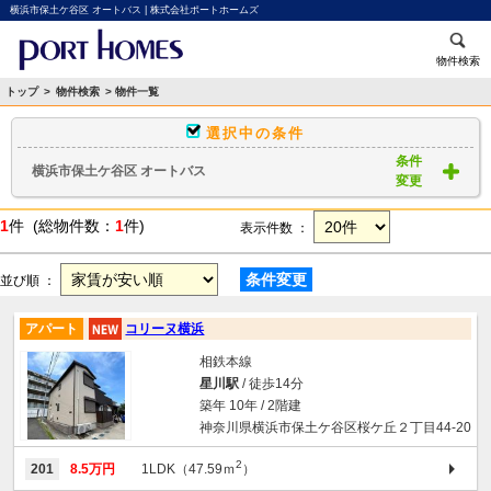
横浜市保土ケ谷区 オートバス | 株式会社ポートホームズ
物件検索
トップ
>
物件検索
> 物件一覧
選択中の条件
条件
横浜市保土ケ谷区 オートバス
変更
1
件 (総物件数：
1
件)
表示件数 ：
条件変更
並び順 ：
アパート
コリーヌ横浜
相鉄本線
星川駅
/ 徒歩14分
築年 10年 / 2階建
神奈川県横浜市保土ケ谷区桜ケ丘２丁目44-20
2
201
8.5万円
1LDK（47.59ｍ
）