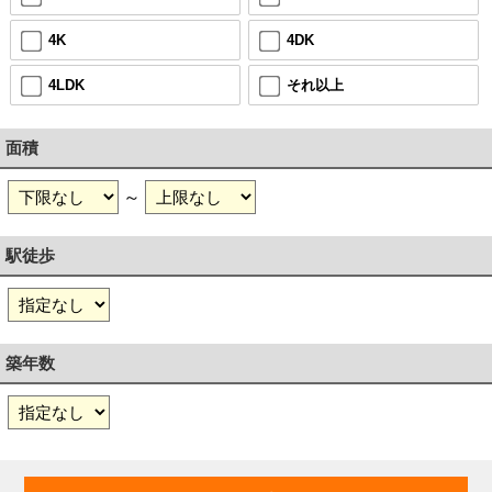
4K
4DK
4LDK
それ以上
面積
～
駅徒歩
築年数