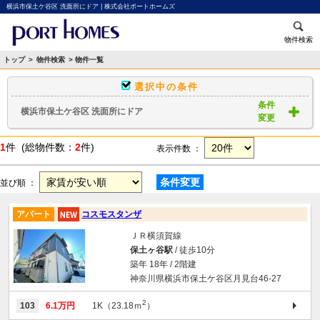
横浜市保土ケ谷区 洗面所にドア | 株式会社ポートホームズ
物件検索
トップ
>
物件検索
> 物件一覧
選択中の条件
条件
横浜市保土ケ谷区 洗面所にドア
変更
1
件 (総物件数：
2
件)
表示件数 ：
条件変更
並び順 ：
アパート
コスモスタンザ
ＪＲ横須賀線
保土ヶ谷駅
/ 徒歩10分
築年 18年 / 2階建
神奈川県横浜市保土ケ谷区月見台46-27
2
103
6.1万円
1K（23.18ｍ
）