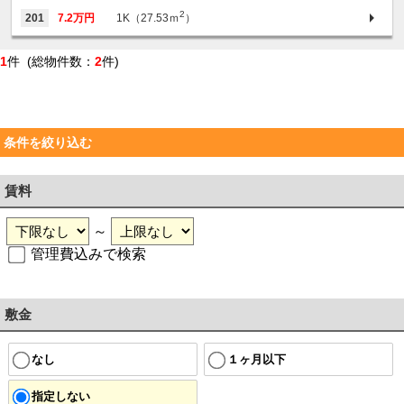
2
201
7.2万円
1K（27.53ｍ
）
1
件 (総物件数：
2
件)
条件を絞り込む
賃料
～
管理費込みで検索
敷金
なし
１ヶ月以下
指定しない