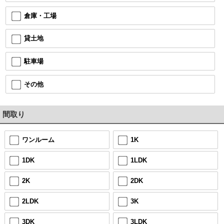
倉庫・工場
貸土地
駐車場
その他
間取り
ワンルーム
1K
1DK
1LDK
2K
2DK
2LDK
3K
3DK
3LDK