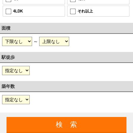
4LDK
それ以上
面積
～
駅徒歩
築年数