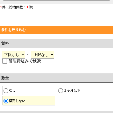
1
件 (総物件数：
1
件)
条件を絞り込む
賃料
～
管理費込みで検索
敷金
なし
１ヶ月以下
指定しない