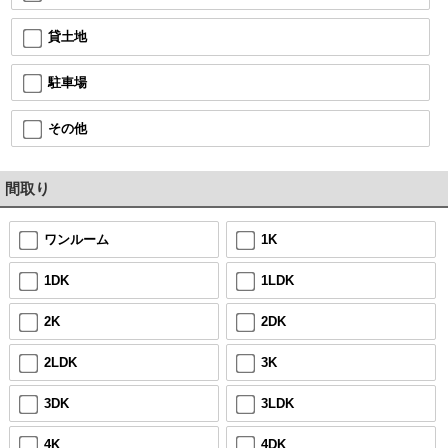
貸土地
駐車場
その他
間取り
ワンルーム
1K
1DK
1LDK
2K
2DK
2LDK
3K
3DK
3LDK
4K
4DK