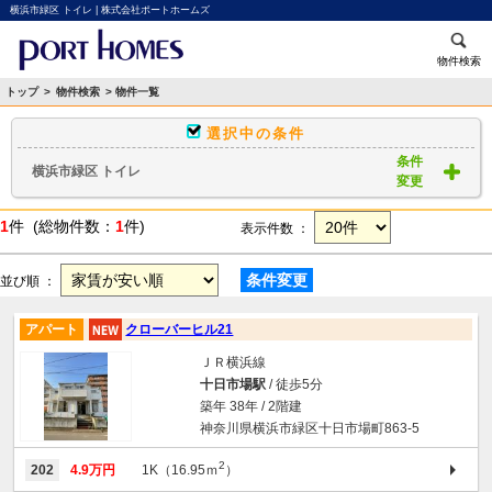
横浜市緑区 トイレ | 株式会社ポートホームズ
物件検索
トップ
>
物件検索
> 物件一覧
選択中の条件
条件
横浜市緑区 トイレ
変更
1
件 (総物件数：
1
件)
表示件数 ：
条件変更
並び順 ：
アパート
クローバーヒル21
ＪＲ横浜線
十日市場駅
/ 徒歩5分
築年 38年 / 2階建
神奈川県横浜市緑区十日市場町863-5
2
202
4.9万円
1K（16.95ｍ
）