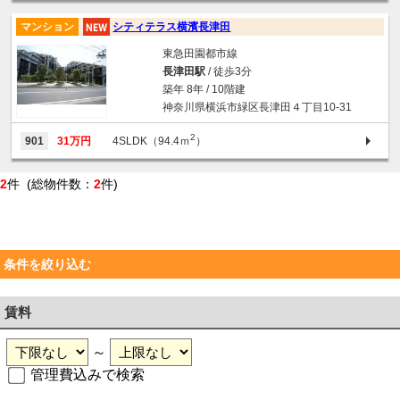
マンション
シティテラス横濱長津田
東急田園都市線
長津田駅
/ 徒歩3分
築年 8年 / 10階建
神奈川県横浜市緑区長津田４丁目10-31
2
901
31万円
4SLDK（94.4ｍ
）
2
件 (総物件数：
2
件)
条件を絞り込む
賃料
～
管理費込みで検索