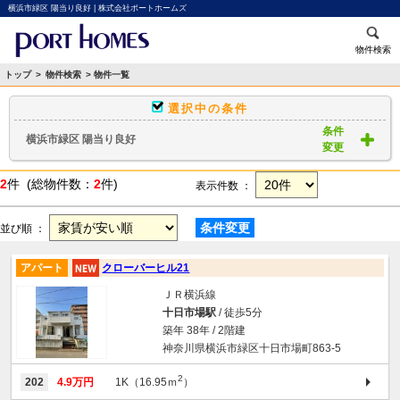
横浜市緑区 陽当り良好 | 株式会社ポートホームズ
物件検索
トップ
>
物件検索
> 物件一覧
選択中の条件
条件
横浜市緑区 陽当り良好
変更
2
件 (総物件数：
2
件)
表示件数 ：
条件変更
並び順 ：
アパート
クローバーヒル21
ＪＲ横浜線
十日市場駅
/ 徒歩5分
築年 38年 / 2階建
神奈川県横浜市緑区十日市場町863-5
2
202
4.9万円
1K（16.95ｍ
）