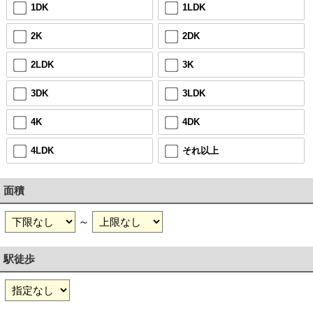
1DK
1LDK
2K
2DK
2LDK
3K
3DK
3LDK
4K
4DK
4LDK
それ以上
面積
～
駅徒歩