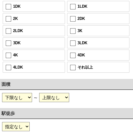
1DK
1LDK
2K
2DK
2LDK
3K
3DK
3LDK
4K
4DK
4LDK
それ以上
面積
～
駅徒歩