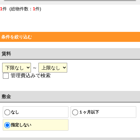
1
件 (総物件数：
1
件)
条件を絞り込む
賃料
～
管理費込みで検索
敷金
なし
１ヶ月以下
指定しない