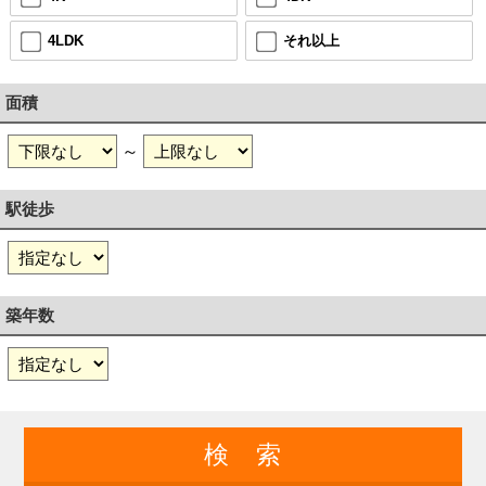
4LDK
それ以上
面積
～
駅徒歩
築年数