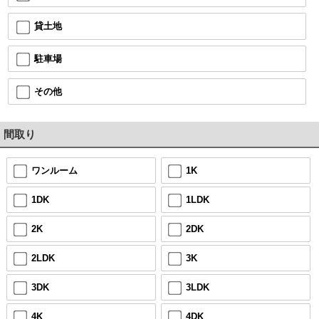
貸土地
駐車場
その他
間取り
ワンルーム
1K
1DK
1LDK
2K
2DK
2LDK
3K
3DK
3LDK
4K
4DK