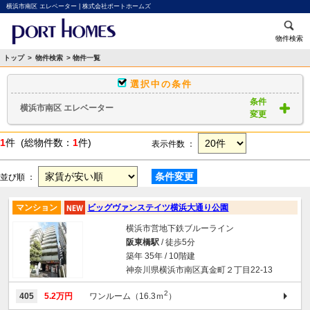
横浜市南区 エレベーター | 株式会社ポートホームズ
物件検索
トップ
>
物件検索
> 物件一覧
選択中の条件
条件
横浜市南区 エレベーター
変更
1
件 (総物件数：
1
件)
表示件数 ：
条件変更
並び順 ：
マンション
ビッグヴァンステイツ横浜大通り公園
横浜市営地下鉄ブルーライン
阪東橋駅
/ 徒歩5分
築年 35年 / 10階建
神奈川県横浜市南区真金町２丁目22-13
2
405
5.2万円
ワンルーム（16.3ｍ
）