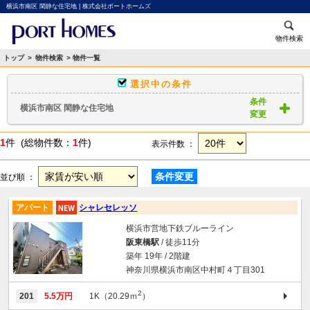
横浜市南区 閑静な住宅地 | 株式会社ポートホームズ
物件検索
トップ
>
物件検索
> 物件一覧
選択中の条件
条件
横浜市南区 閑静な住宅地
変更
1
件 (総物件数：
1
件)
表示件数 ：
条件変更
並び順 ：
アパート
シャレセレッソ
横浜市営地下鉄ブルーライン
阪東橋駅
/ 徒歩11分
築年 19年 / 2階建
神奈川県横浜市南区中村町４丁目301
2
201
5.5万円
1K（20.29ｍ
）