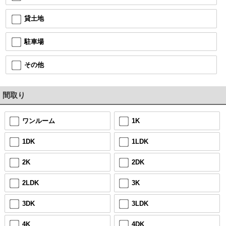
貸土地
駐車場
その他
間取り
ワンルーム
1K
1DK
1LDK
2K
2DK
2LDK
3K
3DK
3LDK
4K
4DK