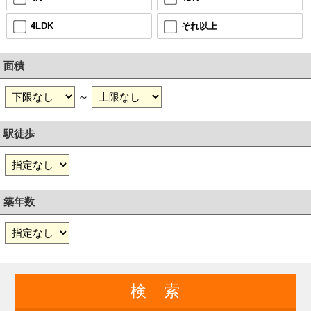
4LDK
それ以上
面積
～
駅徒歩
築年数