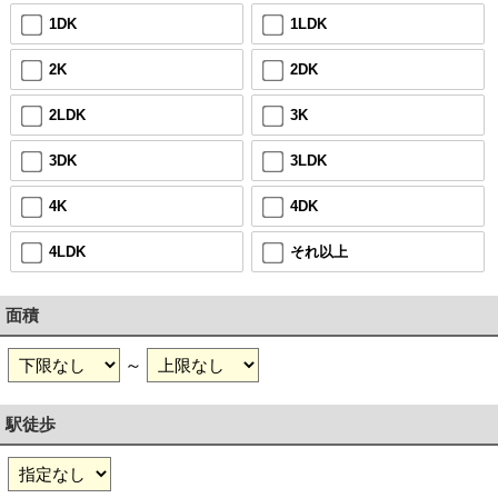
1DK
1LDK
2K
2DK
2LDK
3K
3DK
3LDK
4K
4DK
4LDK
それ以上
面積
～
駅徒歩