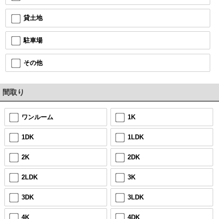
貸土地
駐車場
その他
間取り
ワンルーム
1K
1DK
1LDK
2K
2DK
2LDK
3K
3DK
3LDK
4K
4DK