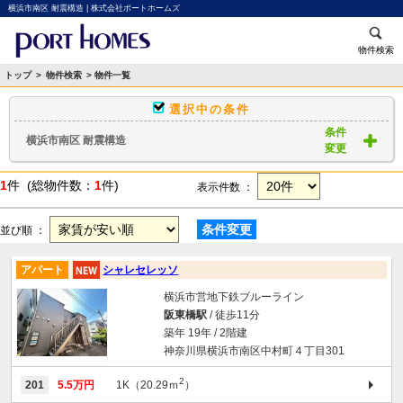
横浜市南区 耐震構造 | 株式会社ポートホームズ
物件検索
トップ
>
物件検索
> 物件一覧
選択中の条件
条件
横浜市南区 耐震構造
変更
1
件 (総物件数：
1
件)
表示件数 ：
条件変更
並び順 ：
アパート
シャレセレッソ
横浜市営地下鉄ブルーライン
阪東橋駅
/ 徒歩11分
築年 19年 / 2階建
神奈川県横浜市南区中村町４丁目301
2
201
5.5万円
1K（20.29ｍ
）