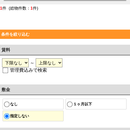
1
件 (総物件数：
1
件)
条件を絞り込む
賃料
～
管理費込みで検索
敷金
なし
１ヶ月以下
指定しない