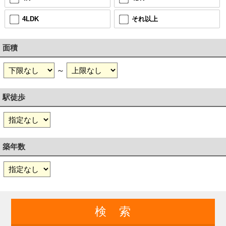
4LDK
それ以上
面積
～
駅徒歩
築年数