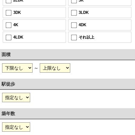
2LDK
3K
3DK
3LDK
4K
4DK
4LDK
それ以上
面積
～
駅徒歩
築年数