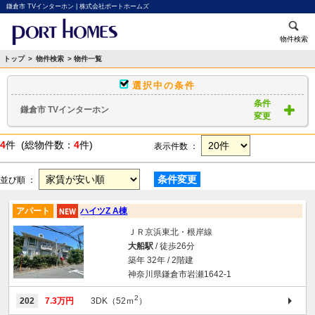
鎌倉市 TVインターホン | 株式会社ポートホームズ
物件検索
トップ
>
物件検索
> 物件一覧
選択中の条件
条件
鎌倉市 TVインターホン
変更
4
件 (総物件数：
4
件)
表示件数 ：
条件変更
並び順 ：
アパート
ハイツZ A棟
ＪＲ京浜東北・根岸線
大船駅
/ 徒歩26分
築年 32年 / 2階建
神奈川県鎌倉市岩瀬1642-1
2
202
7.3万円
3DK（52ｍ
）