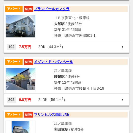
アパート
ブランドールカマクラ
ＪＲ京浜東北・根岸線
大船駅
/ 徒歩25分
築年 31年 / 2階建
神奈川県鎌倉市岩瀬801-1
2
102
7.5万円
2DK（44.3ｍ
）
アパート
メゾン・ド・ボンペール
江ノ島電鉄
腰越駅
/ 徒歩7分
築年 12年 / 2階建
神奈川県鎌倉市腰越４丁目3-19
2
202
9.8万円
2LDK（56.1ｍ
）
アパート
マリンヒルズ由比ガ浜
江ノ島電鉄
和田塚駅
/ 徒歩3分