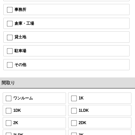
事務所
倉庫・工場
貸土地
駐車場
その他
間取り
ワンルーム
1K
1DK
1LDK
2K
2DK