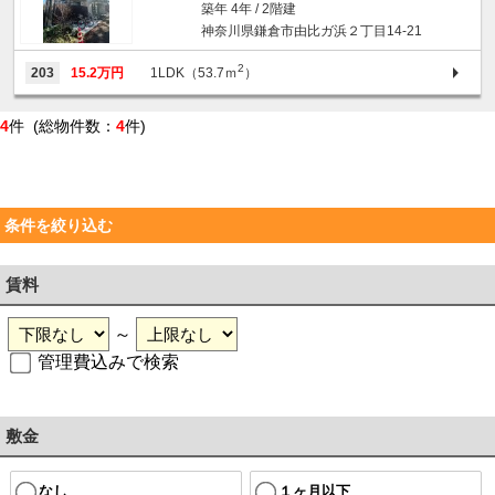
築年 4年 / 2階建
神奈川県鎌倉市由比ガ浜２丁目14-21
2
203
15.2万円
1LDK（53.7ｍ
）
4
件 (総物件数：
4
件)
条件を絞り込む
賃料
～
管理費込みで検索
敷金
なし
１ヶ月以下