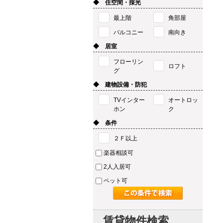
◆ 住空間・採光
最上階
角部屋
バルコニー
南向き
◆ 居室
フローリン
ロフト
グ
◆ 建物設備・防犯
TVインター
オートロッ
ホン
ク
◆ 条件
２Ｆ以上
楽器相談可
2人入居可
ペット可
賃貸物件検索