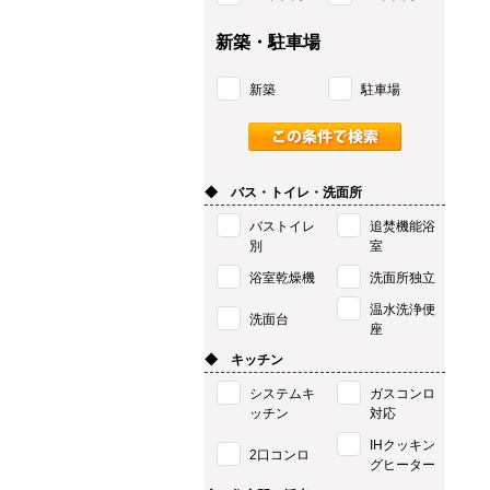
新築・駐車場
新築
駐車場
◆ バス・トイレ・洗面所
バストイレ
追焚機能浴
別
室
浴室乾燥機
洗面所独立
温水洗浄便
洗面台
座
◆ キッチン
システムキ
ガスコンロ
ッチン
対応
IHクッキン
2口コンロ
グヒーター