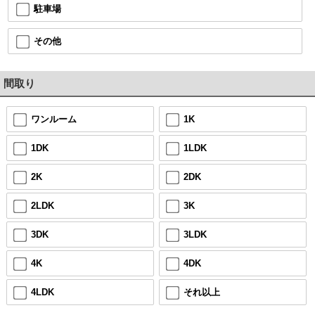
駐車場
その他
間取り
ワンルーム
1K
1DK
1LDK
2K
2DK
2LDK
3K
3DK
3LDK
4K
4DK
4LDK
それ以上