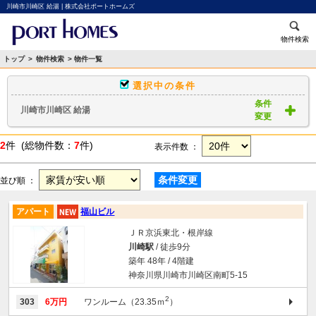
川崎市川崎区 給湯 | 株式会社ポートホームズ
物件検索
トップ
>
物件検索
> 物件一覧
選択中の条件
条件
川崎市川崎区 給湯
変更
2
件 (総物件数：
7
件)
表示件数 ：
条件変更
並び順 ：
アパート
福山ビル
ＪＲ京浜東北・根岸線
川崎駅
/ 徒歩9分
築年 48年 / 4階建
神奈川県川崎市川崎区南町5-15
2
303
6万円
ワンルーム（23.35ｍ
）