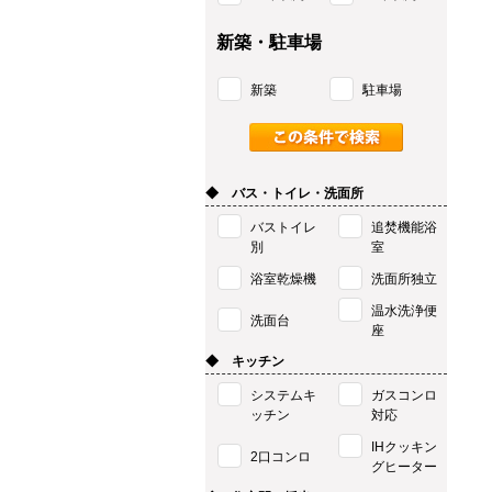
新築・駐車場
新築
駐車場
◆ バス・トイレ・洗面所
バストイレ
追焚機能浴
別
室
浴室乾燥機
洗面所独立
温水洗浄便
洗面台
座
◆ キッチン
システムキ
ガスコンロ
ッチン
対応
IHクッキン
2口コンロ
グヒーター