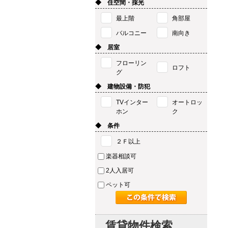
◆ 住空間・採光
最上階
角部屋
バルコニー
南向き
◆ 居室
フローリン
ロフト
グ
◆ 建物設備・防犯
TVインター
オートロッ
ホン
ク
◆ 条件
２Ｆ以上
楽器相談可
2人入居可
ペット可
賃貸物件検索