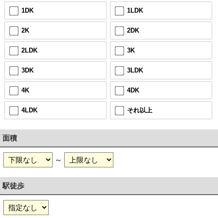
1DK
1LDK
2K
2DK
2LDK
3K
3DK
3LDK
4K
4DK
4LDK
それ以上
面積
～
駅徒歩