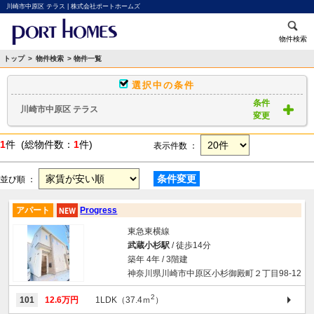
川崎市中原区 テラス | 株式会社ポートホームズ
物件検索
トップ
>
物件検索
> 物件一覧
選択中の条件
条件
川崎市中原区 テラス
変更
1
件 (総物件数：
1
件)
表示件数 ：
条件変更
並び順 ：
アパート
Progress
東急東横線
武蔵小杉駅
/ 徒歩14分
築年 4年 / 3階建
神奈川県川崎市中原区小杉御殿町２丁目98-12
2
101
12.6万円
1LDK（37.4ｍ
）