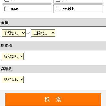
4LDK
それ以上
面積
～
駅徒歩
築年数