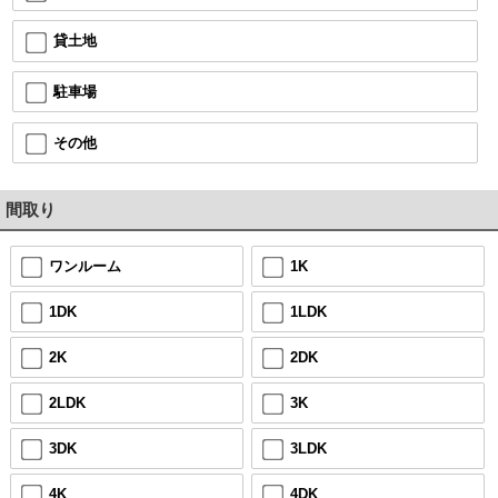
貸土地
駐車場
その他
間取り
ワンルーム
1K
1DK
1LDK
2K
2DK
2LDK
3K
3DK
3LDK
4K
4DK