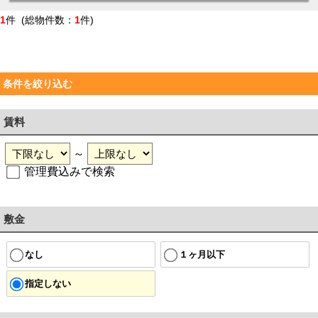
1
件 (総物件数：
1
件)
条件を絞り込む
賃料
～
管理費込みで検索
敷金
なし
１ヶ月以下
指定しない