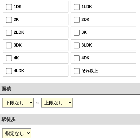
1DK
1LDK
2K
2DK
2LDK
3K
3DK
3LDK
4K
4DK
4LDK
それ以上
面積
～
駅徒歩