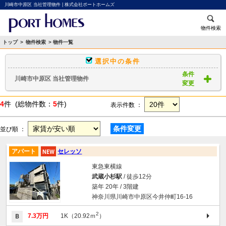
川崎市中原区 当社管理物件 | 株式会社ポートホームズ
物件検索
トップ
>
物件検索
> 物件一覧
選択中の条件
条件
川崎市中原区 当社管理物件
変更
4
件 (総物件数：
5
件)
表示件数 ：
条件変更
並び順 ：
アパート
セレッソ
東急東横線
武蔵小杉駅
/ 徒歩12分
築年 20年 / 3階建
神奈川県川崎市中原区今井仲町16-16
2
7.3万円
1K（20.92ｍ
）
Ｂ