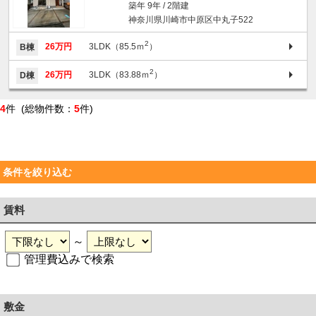
築年 9年 / 2階建
神奈川県川崎市中原区中丸子522
2
26万円
3LDK（85.5ｍ
）
B棟
2
26万円
3LDK（83.88ｍ
）
D棟
4
件 (総物件数：
5
件)
条件を絞り込む
賃料
～
管理費込みで検索
敷金