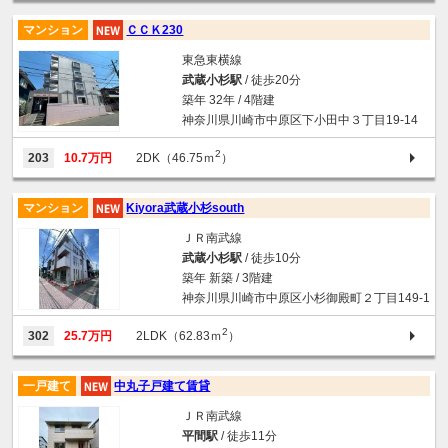
マンション
ＣＣＫ230
東急東横線
武蔵小杉駅
/ 徒歩20分
築年 32年 / 4階建
神奈川県川崎市中原区下小田中３丁目19-14
2
203
10.7万円
2DK（46.75ｍ
）
マンション
Kiyora武蔵小杉south
ＪＲ南武線
武蔵小杉駅
/ 徒歩10分
築年 新築 / 3階建
神奈川県川崎市中原区小杉御殿町２丁目149-1
2
302
25.7万円
2LDK（62.83ｍ
）
一戸建て
中丸子戸建て賃貸
ＪＲ南武線
平間駅
/ 徒歩11分