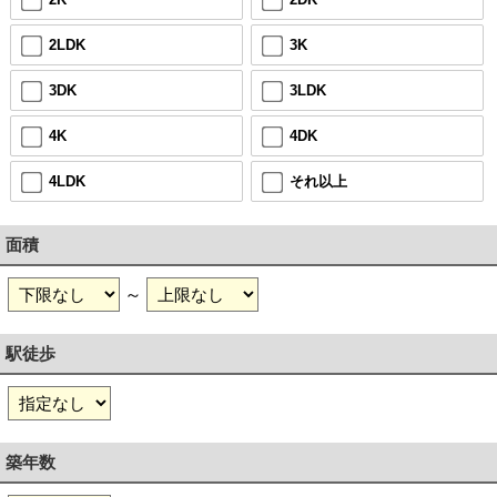
2LDK
3K
3DK
3LDK
4K
4DK
4LDK
それ以上
面積
～
駅徒歩
築年数