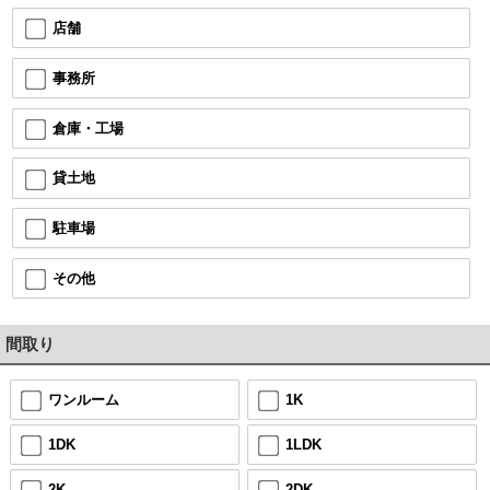
店舗
事務所
倉庫・工場
貸土地
駐車場
その他
間取り
ワンルーム
1K
1DK
1LDK
2K
2DK