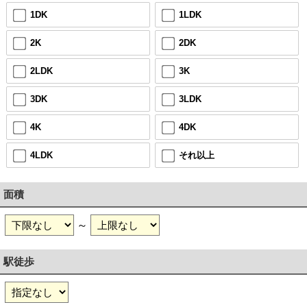
1DK
1LDK
2K
2DK
2LDK
3K
3DK
3LDK
4K
4DK
4LDK
それ以上
面積
～
駅徒歩