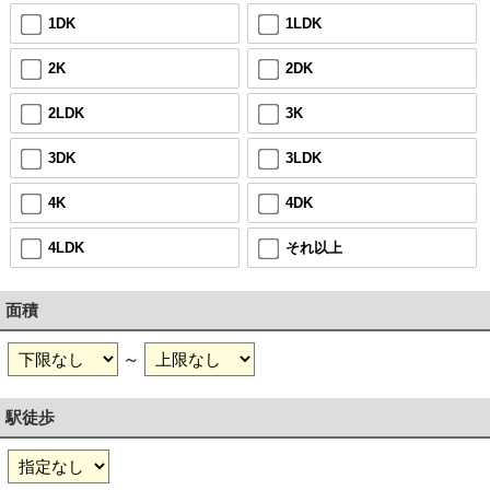
1DK
1LDK
2K
2DK
2LDK
3K
3DK
3LDK
4K
4DK
4LDK
それ以上
面積
～
駅徒歩