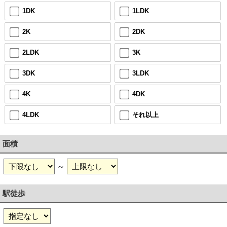
1DK
1LDK
2K
2DK
2LDK
3K
3DK
3LDK
4K
4DK
4LDK
それ以上
面積
～
駅徒歩