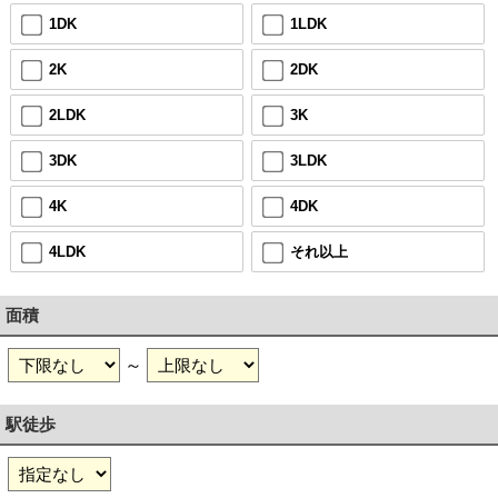
1DK
1LDK
2K
2DK
2LDK
3K
3DK
3LDK
4K
4DK
4LDK
それ以上
面積
～
駅徒歩