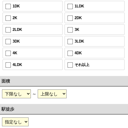
1DK
1LDK
2K
2DK
2LDK
3K
3DK
3LDK
4K
4DK
4LDK
それ以上
面積
～
駅徒歩