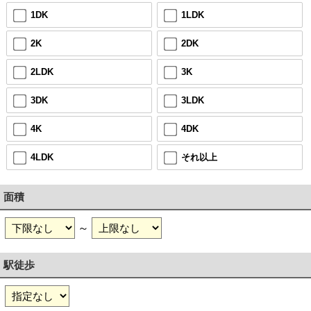
1DK
1LDK
2K
2DK
2LDK
3K
3DK
3LDK
4K
4DK
4LDK
それ以上
面積
～
駅徒歩