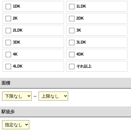
1DK
1LDK
2K
2DK
2LDK
3K
3DK
3LDK
4K
4DK
4LDK
それ以上
面積
～
駅徒歩