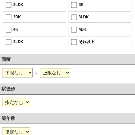
2LDK
3K
3DK
3LDK
4K
4DK
4LDK
それ以上
面積
～
駅徒歩
築年数