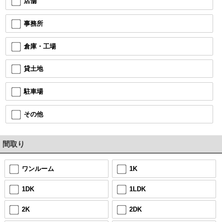
店舗
事務所
倉庫・工場
貸土地
駐車場
その他
間取り
ワンルーム
1K
1DK
1LDK
2K
2DK