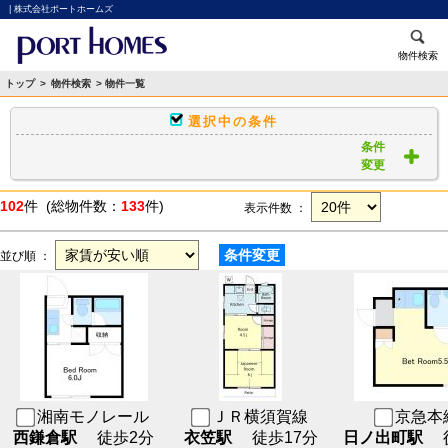
| 株式会社ポートホームズ
物件検索
トップ
>
物件検索
> 物件一覧
選択中の条件
条件
変更
102
件 (総物件数：
133
件)
表示件数 ：
条件変更
並び順 ：
湘南モノレール
ＪＲ横須賀線
京急本
西鎌倉駅
徒歩2分
衣笠駅
徒歩17分
日ノ出町駅
徒