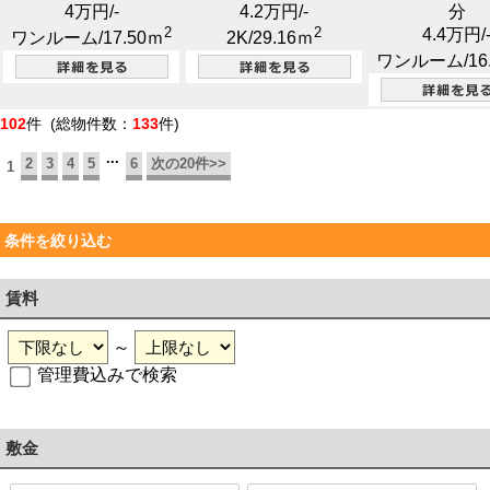
4万円
/-
4.2万円
/-
分
2
2
4.4万円
/
ワンルーム/17.50ｍ
2K/29.16ｍ
ワンルーム/16
102
件 (総物件数：
133
件)
...
2
3
4
5
6
次の20件>>
1
条件を絞り込む
賃料
～
管理費込みで検索
敷金