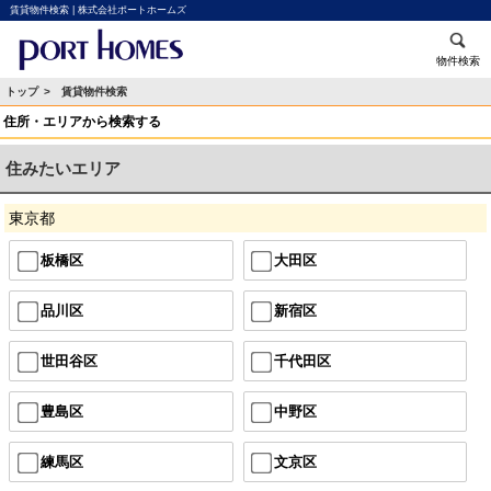
賃貸物件検索 | 株式会社ポートホームズ
物件検索
トップ
> 賃貸物件検索
住所・エリアから検索する
住みたいエリア
東京都
板橋区
大田区
品川区
新宿区
世田谷区
千代田区
豊島区
中野区
練馬区
文京区