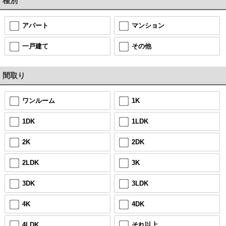
種別
アパート
マンション
一戸建て
その他
間取り
ワンルーム
1K
1DK
1LDK
2K
2DK
2LDK
3K
3DK
3LDK
4K
4DK
4LDK
それ以上