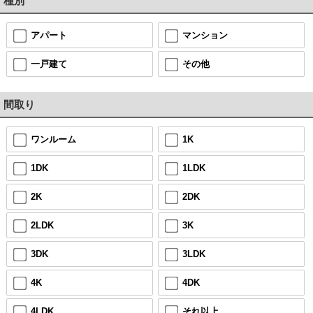
種別
アパート
マンション
一戸建て
その他
間取り
ワンルーム
1K
1DK
1LDK
2K
2DK
2LDK
3K
3DK
3LDK
4K
4DK
4LDK
それ以上