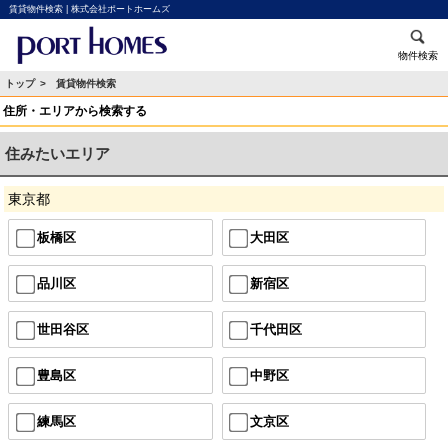
賃貸物件検索 | 株式会社ポートホームズ
物件検索
トップ
> 賃貸物件検索
住所・エリアから検索する
住みたいエリア
東京都
板橋区
大田区
品川区
新宿区
世田谷区
千代田区
豊島区
中野区
練馬区
文京区