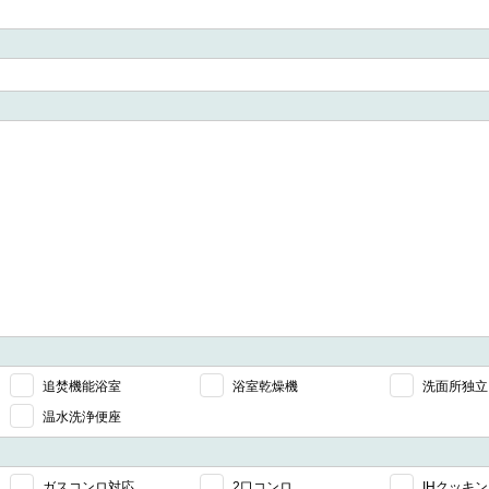
追焚機能浴室
浴室乾燥機
洗面所独立
温水洗浄便座
ガスコンロ対応
2口コンロ
IHクッキ