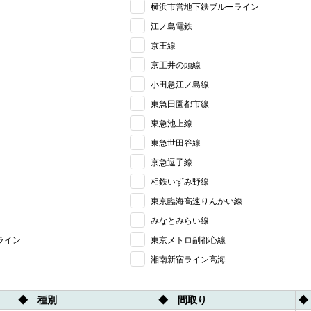
横浜市営地下鉄ブルーライン
江ノ島電鉄
京王線
京王井の頭線
小田急江ノ島線
東急田園都市線
東急池上線
東急世田谷線
京急逗子線
相鉄いずみ野線
東京臨海高速りんかい線
みなとみらい線
ライン
東京メトロ副都心線
湘南新宿ライン高海
◆ 種別
◆ 間取り
◆