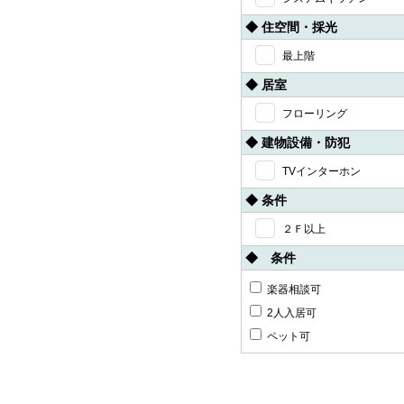
◆ 住空間・採光
最上階
◆ 居室
フローリング
◆ 建物設備・防犯
TVインターホン
◆ 条件
２Ｆ以上
◆ 条件
楽器相談可
2人入居可
ペット可