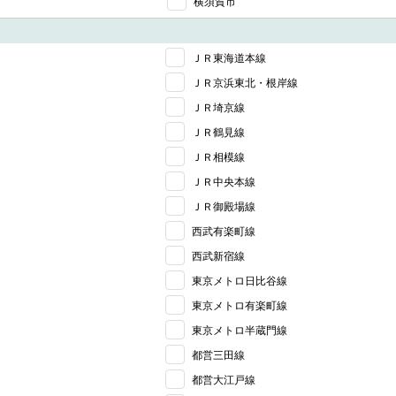
横須賀市
ＪＲ東海道本線
ＪＲ京浜東北・根岸線
ＪＲ埼京線
ＪＲ鶴見線
ＪＲ相模線
ＪＲ中央本線
ＪＲ御殿場線
西武有楽町線
西武新宿線
東京メトロ日比谷線
東京メトロ有楽町線
東京メトロ半蔵門線
都営三田線
都営大江戸線