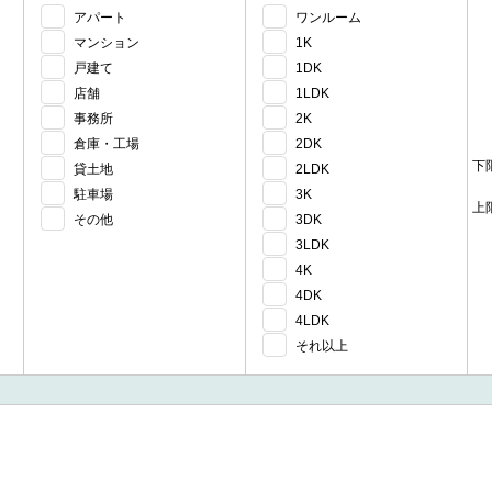
アパート
ワンルーム
マンション
1K
戸建て
1DK
店舗
1LDK
事務所
2K
倉庫・工場
2DK
下
貸土地
2LDK
駐車場
3K
上
その他
3DK
3LDK
4K
4DK
4LDK
それ以上