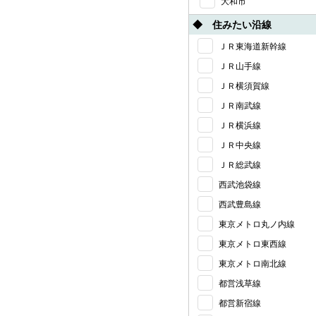
大和市
◆ 住みたい沿線
ＪＲ東海道新幹線
ＪＲ山手線
ＪＲ横須賀線
ＪＲ南武線
ＪＲ横浜線
ＪＲ中央線
ＪＲ総武線
西武池袋線
西武豊島線
東京メトロ丸ノ内線
東京メトロ東西線
東京メトロ南北線
都営浅草線
都営新宿線